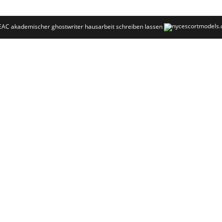
OEAC
akademischer ghostwriter
hausarbeit schreiben lassen