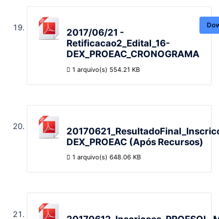
Dow
2017/06/21 -
Retificacao2_Edital_16-
DEX_PROEAC_CRONOGRAMA
1 arquivo(s)
554.21 KB
20170621_ResultadoFinal_Inscrico
DEX_PROEAC (Após Recursos)
1 arquivo(s)
648.06 KB