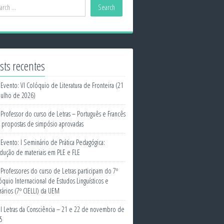
sts recentes
Evento: VI Colóquio de Literatura de Fronteira (21
julho de 2026)
Professor do curso de Letras – Português e Francês
 propostas de simpósio aprovadas
Evento: I Seminário de Prática Pedagógica:
dução de materiais em PLE e FLE
Professores do curso de Letras participam do 7º
óquio Internacional de Estudos Linguísticos e
erários (7º CIELLI) da UEM
I Letras da Consciência – 21 e 22 de novembro de
5