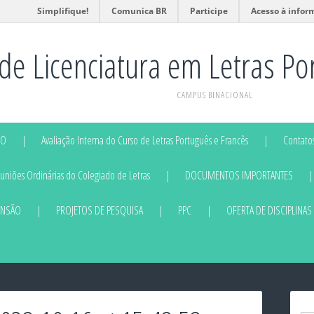
Simplifique!
Comunica BR
Participe
Acesso à infor
de Licenciatura em Letras Po
CAMPUS BINACIONAL
DO
Avaliação Interna do Curso de Letras Português e Francês
Contatos
niões Ordinárias do Colegiado de Letras
DOCUMENTOS IMPORTANTES
ENSÃO
PROJETOS DE PESQUISA
PPC
OFERTA DE DISCIPLINAS