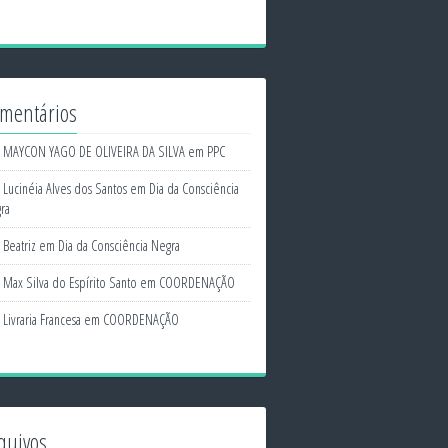
mentários
MAYCON YAGO DE OLIVEIRA DA SILVA
em
PPC
Lucinéia Alves dos Santos
em
Dia da Consciência
ra
Beatriz
em
Dia da Consciência Negra
Max Silva do Espírito Santo
em
COORDENAÇÃO
Livraria Francesa
em
COORDENAÇÃO
quivos