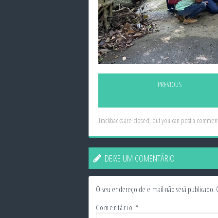
PREVIOUS
Trackbacks are closed, but you can
post a commen
DEIXE UM COMENTÁRIO
O seu endereço de e-mail não será publicado.
Comentário
*