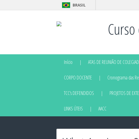
BRASIL
Curso 
Início
ATAS DE REUNIÃO DE COLEGIA
CORPO DOCENTE
Cronograma das Reu
TCC’s DEFENDIDOS
PROJETOS DE EXT
LINKS ÚTEIS
AACC