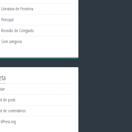
Literatura de Fronteira
Principal
Reunião de Colegiado
Sem categoria
eta
ssar
d de posts
d de comentários
dPress.org