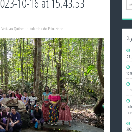
23-10-16 at 15.43.53
n
Visita ao Quilombo Kulumbu do Patuazinho
Po
de 
tem
pro
Col
Lit
202