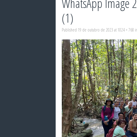
WhatsApp Image 20
(1)
Published
19 de outubro de 2023
at
1024 × 768
i