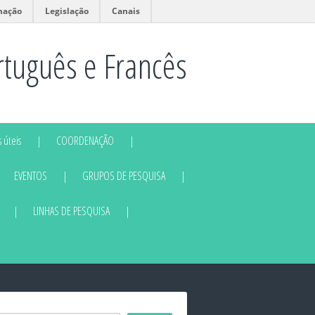
mação
Legislação
Canais
rtuguês e Francês
 úteis
COORDENAÇÃO
EVENTOS
GRUPOS DE PESQUISA
LINHAS DE PESQUISA