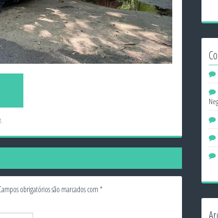
Co
Neg
t
.
Campos obrigatórios são marcados com
*
Ar