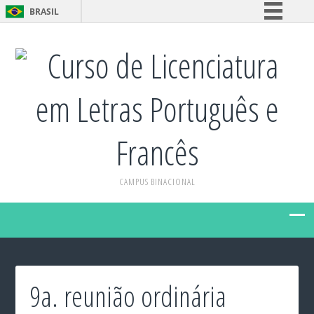
BRASIL
Simplifique!
Curso de Licenciatura
Comunica BR
Participe
em Letras Português e
Acesso à informação
Legislação
Francês
Canais
CAMPUS BINACIONAL
9a. reunião ordinária