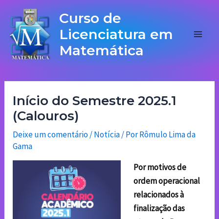
Ir
Main
Curso de
para
Licenciatura em
Men
o
Matemática
conteúdo
Início do Semestre 2025.1
(Calouros)
Deixe um comentário
/
Notícia
/ Por
Rômulo Lima da
Gama
Por motivos de
ordem operacional
relacionados à
finalização das