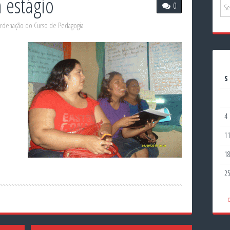
 estágio
0
rdenação do Curso de Pedagogia
S
4
1
1
2