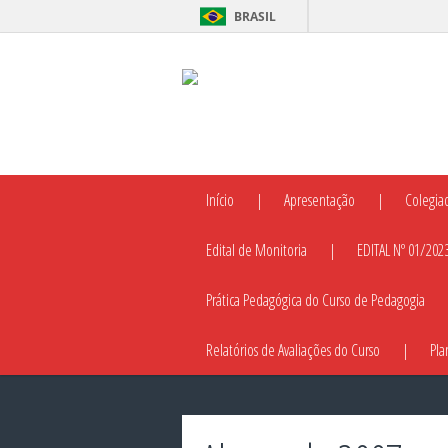
BRASIL
Início
Apresentação
Colegia
Edital de Monitoria
EDITAL Nº 01/202
Prática Pedagógica do Curso de Pedagogia
Relatórios de Avaliações do Curso
Pla