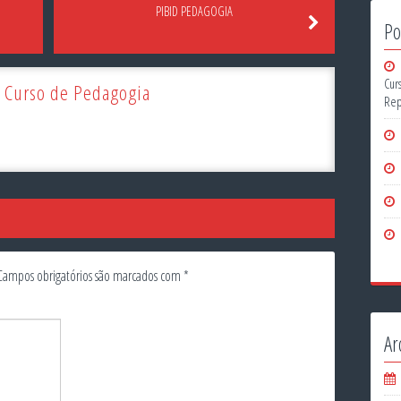
PIBID PEDAGOGIA
Po
Cur
 Curso de Pedagogia
Rep
Campos obrigatórios são marcados com
*
Ar