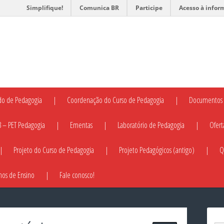
Simplifique!
Comunica BR
Participe
Acesso à infor
do de Pedagogia
Coordenação do Curso de Pedagogia
Documentos 
3 – PET Pedagogia
Ementas
Laboratório de Pedagogia
Ofert
Projeto do Curso de Pedagogia
Projeto Pedagógicos (antigo)
Q
nos de Ensino
Fale conosco!