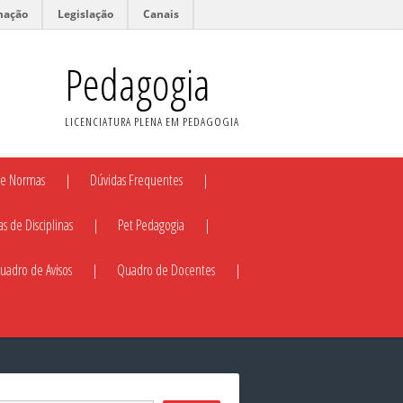
mação
Legislação
Canais
Pedagogia
LICENCIATURA PLENA EM PEDAGOGIA
e Normas
Dúvidas Frequentes
as de Disciplinas
Pet Pedagogia
uadro de Avisos
Quadro de Docentes