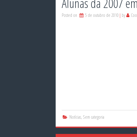
Alunas da 2007 em
Posted on
5 de outubro de 2010
by
Coo
Notícias
,
Sem categoria