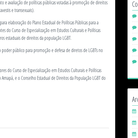
 e avaliação de políticas públicas votadas à promoção de direitos
Co
avestis e transexuais).
para elaboração do Plano Estadual de Políticas Públicas para a
es do Curso de Especialização em Estudos Culturais e Políticas
iros estaduais de direitos da população LGBT.
 poder público para promoção e defesa de diretos de LGBTs no
es do Curso de Especialização em Estudos Culturais e Políticas
do Amapá, e o Conselho Estadual de Direitos da População LGBT do
Ar