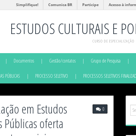
Simplifique!
Comunica BR
Participe
Acesso à infor
ESTUDOS CULTURAIS E POL
CURSO DE ESPECIALIZAÇÃO
Documentos
Gestão/contatos
Grupo de Pesquisa
AS PÚBLICAS
PROCESSO SELETIVO
PROCESSOS SELETIVOS FINALIZA
ização em Estudos
0
s Públicas oferta