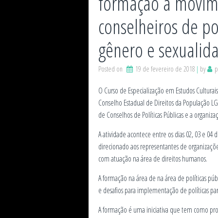
formação a movime
conselheiros de po
gênero e sexualid
Posted on
19 de fevereiro de 2018
by
p
O Curso de Especialização em Estudos Culturais 
Conselho Estadual de Direitos da População LG
de Conselhos de Políticas Públicas e a organizaç
A atividade acontece entre os dias 02, 03 e 04
direcionado aos representantes de organizaçõe
com atuação na área de direitos humanos.
A formação na área de na área de políticas púb
e desafios para implementação de políticas pa
A formação é uma iniciativa que tem como pro