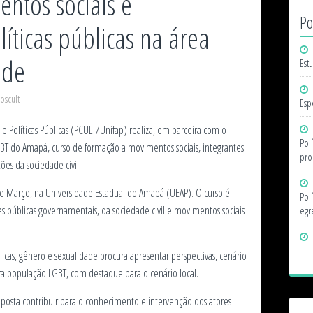
ntos sociais e
Po
líticas públicas na área
ade
Est
oscult
Espe
e Políticas Públicas (PCULT/Unifap) realiza, em parceira com o
Pol
BT do Amapá, curso de formação a movimentos sociais, integrantes
pro
ões da sociedade civil.
 de Março, na Universidade Estadual do Amapá (UEAP). O curso é
Pol
s públicas governamentais, da sociedade civil e movimentos sociais
egr
licas, gênero e sexualidade procura apresentar perspectivas, cenário
ra população LGBT, com destaque para o cenário local.
posta contribuir para o conhecimento e intervenção dos atores