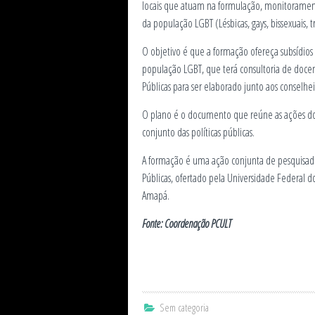
locais que atuam na formulação, monitoramento
da população LGBT (Lésbicas, gays, bissexuais, tr
O objetivo é que a formação ofereça subsídios 
população LGBT, que terá consultoria de docent
Públicas para ser elaborado junto aos conselhe
O plano é o documento que reúne as ações do
conjunto das políticas públicas.
A formação é uma ação conjunta de pesquisador
Públicas, ofertado pela Universidade Federal 
Amapá.
Fonte: Coordenação PCULT
Sem categoria