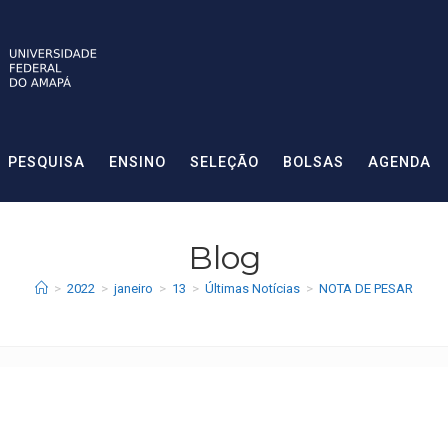
PESQUISA
ENSINO
SELEÇÃO
BOLSAS
AGENDA
Blog
>
2022
>
janeiro
>
13
>
Últimas Notícias
>
NOTA DE PESAR