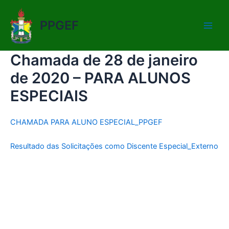
Ir
Main
para
PPGEF
Men
o
conteúdo
Chamada de 28 de janeiro
de 2020 – PARA ALUNOS
ESPECIAIS
CHAMADA PARA ALUNO ESPECIAL_PPGEF
Resultado das Solicitações como Discente Especial_Externo