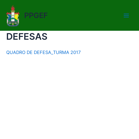
Ir
Main
para
PPGEF
Men
o
conteúdo
DEFESAS
QUADRO DE DEFESA_TURMA 2017