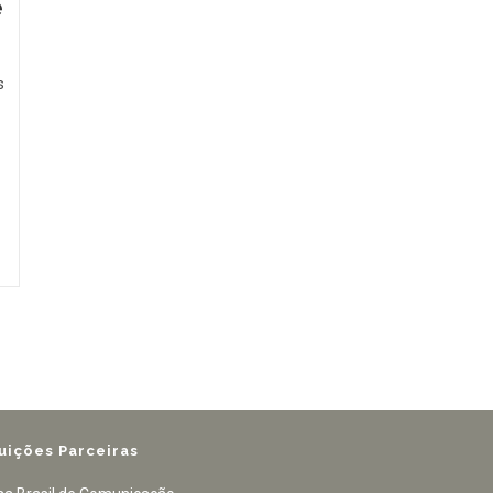
e
s
tuições Parceiras