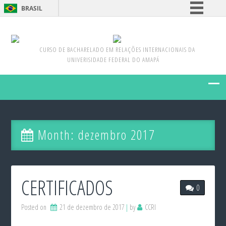
BRASIL
Simplifique!
Comunica BR
CURSO DE BACHARELADO EM RELAÇÕES INTERNACIONAIS DA
Participe
UNIVERISIDADE FEDERAL DO AMAPÁ
Acesso à informação
Legislação
Canais
Month:
dezembro 2017
CERTIFICADOS
0
Posted on
21 de dezembro de 2017
by
CCRI