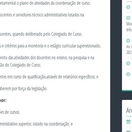
artamental o plano de atividades da coordenação de curso;
docentes e servidores técnico administrativos lotados na
Mon
trê
discentes, quando deliberado pelo Colegiado de Curso;
critérios para a monitoria e o estágio curricular supervisionado;
no 
202
nto das atividades dos docentes no ensino, na pesquisa e na
ção do Colegiado de Curso;
s em curso de qualificação,através de relatórios específicos; e
uberem por força da legislação.
por:
Ar
es de cursos;
ministrativo superior, lotado na coordenação; e