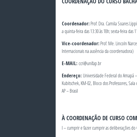
COORDENAÇÃO DO CURSO BACHA
Coordenador:
Prof. Dra. Camila Soares Lip
a quinta-feira das 13:30 às 18h; sexta-feira das 1
Vice-coordenador:
Prof. Me. Lincoln Narc
Internacionais na ausência da coordenadora)
E-MAIL:
ccri@unifap.br
Endereço:
Universidade Federal do Amapá – 
Kubitschek, KM-02, Bloco dos Professores, Sala
AP – Brasil
À COORDENAÇÃO DE CURSO COM
I – cumprir e fazer cumprir as deliberações do