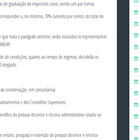
mas de graduação do respectivo curso, sendo um por turma.
corresponder a, no mínimo, 70% (setenta por cento) do total de
 que trata o parágrafo anterior, serão excluídos os representantes
UNIFAP.
de de condições, quanto ao tempo de ingresso, decidirão os
 Colegiado.
e cada coordenação, em consonância
partamental e dos Conselhos Superiores;
ientífico do pessoal docente e técnico administrativo lotado na
 de ensino, pesquisa e extensão do pessoal docente e técnico-