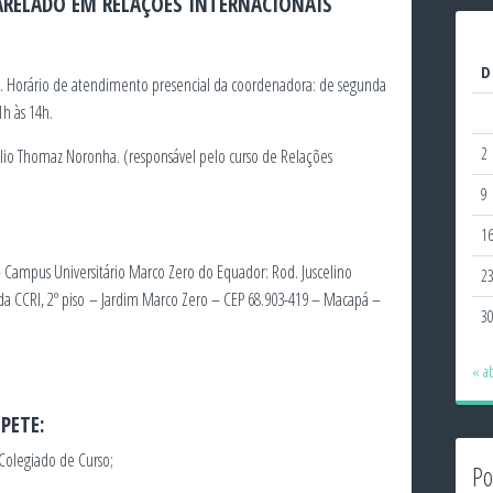
RELADO EM RELAÇÕES INTERNACIONAIS
D
pi. Horário de atendimento presencial da coordenadora: de segunda
1h às 14h.
2
elio Thomaz Noronha. (responsável pelo curso de Relações
9
1
Campus Universitário Marco Zero do Equador: Rod. Juscelino
2
 da CCRI, 2º piso – Jardim Marco Zero – CEP 68.903-419 – Macapá –
3
« a
PETE:
 Colegiado de Curso;
Po