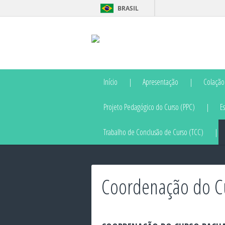
BRASIL
Início
Apresentação
Colação
Projeto Pedagógico do Curso (PPC)
E
Trabalho de Conclusão de Curso (TCC)
Coordenação do C