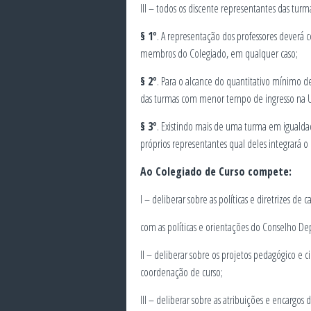
III – todos os discente representantes das tur
§ 1º
. A representação dos professores deverá 
membros do Colegiado, em qualquer caso;
§ 2º
. Para o alcance do quantitativo mínimo de
das turmas com menor tempo de ingresso na 
§ 3º
. Existindo mais de uma turma em igualda
próprios representantes qual deles integrará o
Ao Colegiado de Curso compete:
I – deliberar sobre as políticas e diretrizes d
com as políticas e orientações do Conselho De
II – deliberar sobre os projetos pedagógico e c
coordenação de curso;
III – deliberar sobre as atribuições e encargos