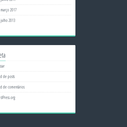
março 2017
julho 2013
eta
ssar
d de posts
d de comentários
dPress.org