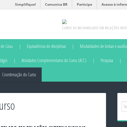
Simplifique!
Comunica BR
Participe
Acesso à infor
CURSO DE BACHARELADO EM RELAÇÕES INTE
 de Grau
Equivalência de disciplinas
Modalidades de bolsas e auxílio
stágio
Atividades Complementares do Curso (ACC)
Pesquisa
Coordenação do Curso
urso