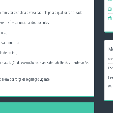
 ministrar disciplina diversa daquela para a qual foi concursado;
erentes à vida funcional dos docentes;
Curso;
vas à monitoria;
M
de de ensino;
Ace
e avaliação da execução dos planos de trabalho das coordenações
Fee
Fee
berem por força da legislação vigente.
Wor