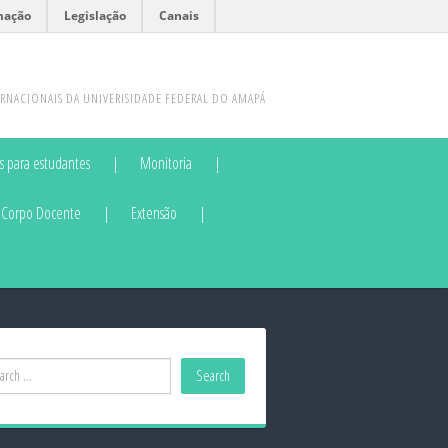
mação
Legislação
Canais
RNACIONAIS DA UNIVERISIDADE FEDERAL DO AMAPÁ
s para estudantes
Monitoria
Corpo Docente
Extensão