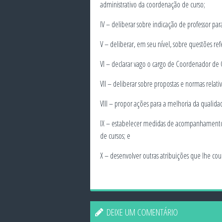
administrativo da coordenação de curso;
IV – deliberar sobre indicação de professor para
V – deliberar, em seu nível, sobre questões ref
VI – declarar vago o cargo de Coordenador de 
VII – deliberar sobre propostas e normas relati
VIII – propor ações para a melhoria da qualida
IX – estabelecer medidas de acompanhamento 
de cursos; e
X – desenvolver outras atribuições que lhe cou
DEIXE UM COMENTÁRIO