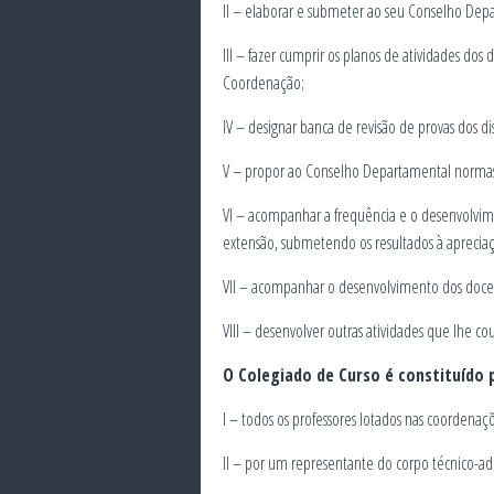
II – elaborar e submeter ao seu Conselho Dep
III – fazer cumprir os planos de atividades dos 
Coordenação;
IV – designar banca de revisão de provas dos 
V – propor ao Conselho Departamental normas e 
VI – acompanhar a frequência e o desenvolvime
extensão, submetendo os resultados à aprecia
VII – acompanhar o desenvolvimento dos docente
VIII – desenvolver outras atividades que lhe co
O Colegiado de Curso é constituído 
I – todos os professores lotados nas coordenaçõ
II – por um representante do corpo técnico-ad