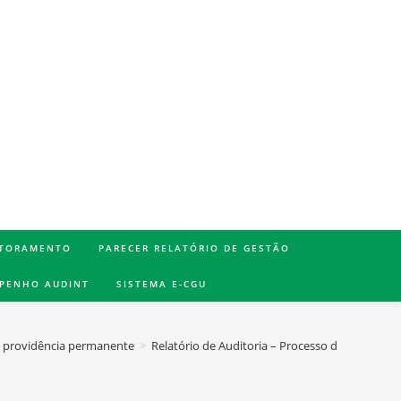
TORAMENTO
PARECER RELATÓRIO DE GESTÃO
MPENHO AUDINT
SISTEMA E-CGU
e providência permanente
>
Relatório de Auditoria – Processo de pagament