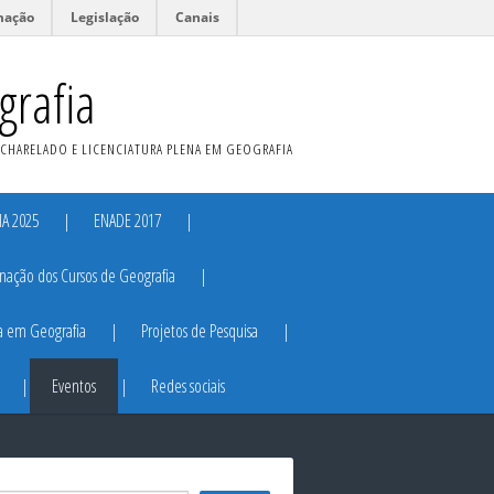
mação
Legislação
Canais
grafia
ACHARELADO E LICENCIATURA PLENA EM GEOGRAFIA
A 2025
ENADE 2017
ação dos Cursos de Geografia
ra em Geografia
Projetos de Pesquisa
Eventos
Redes sociais