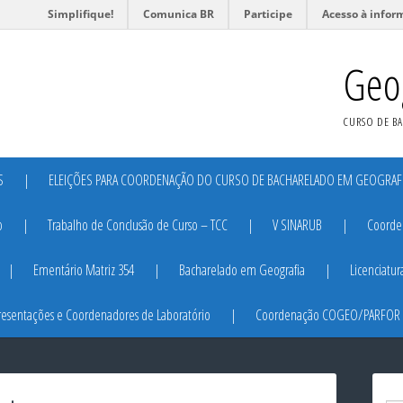
Simplifique!
Comunica BR
Participe
Acesso à infor
Geo
CURSO DE B
S
ELEIÇÕES PARA COORDENAÇÃO DO CURSO DE BACHARELADO EM GEOGRAFI
o
Trabalho de Conclusão de Curso – TCC
V SINARUB
Coorden
Ementário Matriz 354
Bacharelado em Geografia
Licenciatu
resentações e Coordenadores de Laboratório
Coordenação COGEO/PARFOR