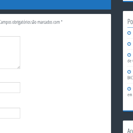
Po
Campos obrigatórios são marcados com
*
de 
BAC
em 
Ar