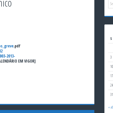
mico
S
os_greve
.pdf
12
003-2013-
3
ALENDÁRIO EM VIGOR]
1
1
2
3
« a