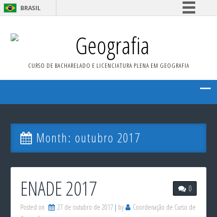
BRASIL
Simplifique!
Geografia
Comunica BR
Participe
CURSO DE BACHARELADO E LICENCIATURA PLENA EM GEOGRAFIA
Acesso à informação
Legislação
Canais
Month:
outubro 2017
ENADE 2017
0
Posted on
27 de outubro de 2017
by
Coordenação de Curso de