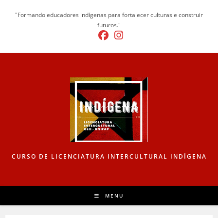
"Formando educadores indígenas para fortalecer culturas e construir
futuros."
CURSO DE LICENCIATURA INTERCULTURAL INDÍGENA
MENU