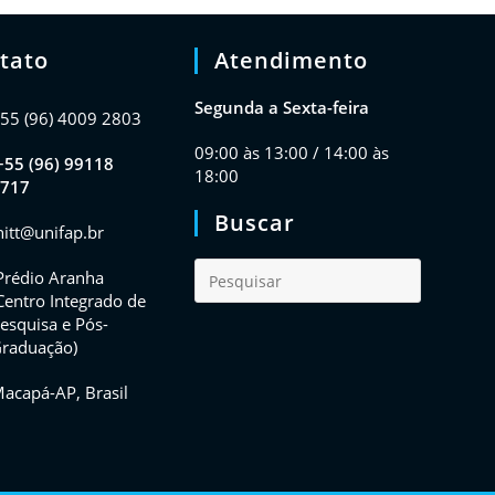
tato
Atendimento
Segunda a Sexta-feira
55 (96) 4009 2803
09:00 às 13:00 / 14:00 às
+55 (96) 99118
18:00
717
Buscar
nitt@unifap.br
Prédio Aranha
Centro Integrado de
esquisa e Pós-
raduação)
acapá-AP, Brasil