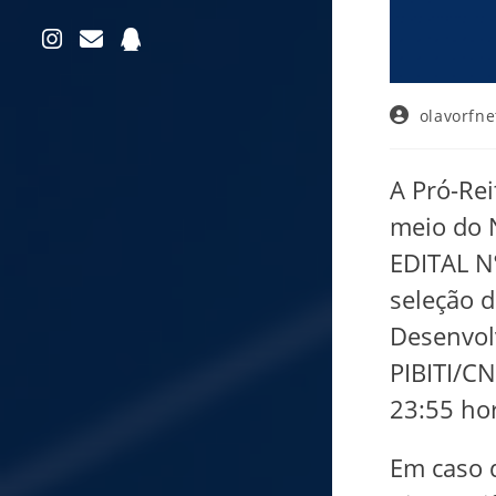
olavorfne
A Pró-Re
meio do N
EDITAL N
seleção d
Desenvol
PIBITI/CN
23:55 hor
Em caso 