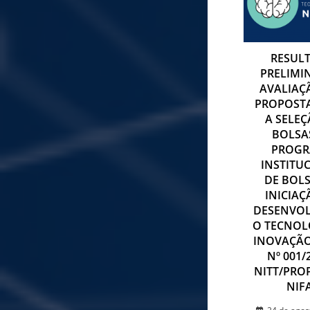
RESUL
PRELIMI
AVALIAÇ
PROPOST
A SELEÇ
BOLSA
PROG
INSTITU
DE BOLS
INICIAÇ
DESENVO
O TECNOL
INOVAÇÃO
Nº 001/
NITT/PRO
NIF