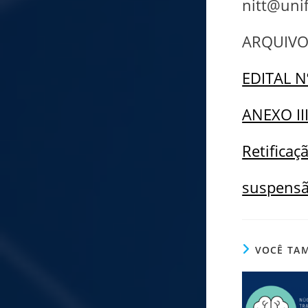
nitt@unif
ARQUIVO
EDITAL 
ANEXO I
Retificaç
suspensã
VOCÊ TA