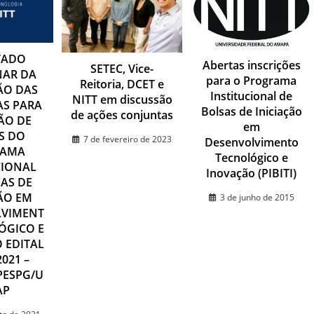
TADO
Abertas inscrições
SETEC, Vice-
NAR DA
para o Programa
Reitoria, DCET e
ÃO DAS
Institucional de
NITT em discussão
AS PARA
Bolsas de Iniciação
de ações conjuntas
ÃO DE
em
S DO
7 de fevereiro de 2023
Desenvolvimento
RAMA
Tecnológico e
CIONAL
Inovação (PIBITI)
AS DE
ÃO EM
3 de junho de 2015
LVIMENT
ÓGICO E
 EDITAL
2021 –
PESPG/U
AP