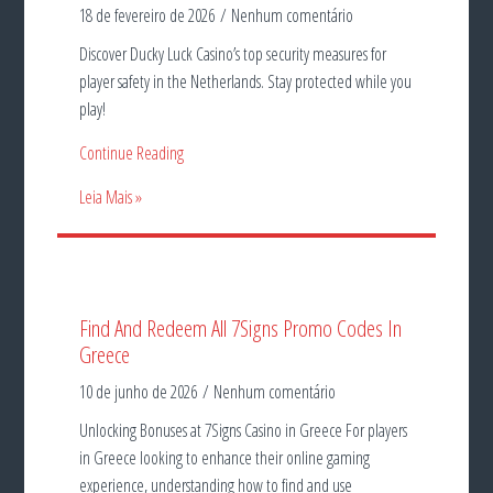
18 de fevereiro de 2026
Nenhum comentário
Discover Ducky Luck Casino’s top security measures for
player safety in the Netherlands. Stay protected while you
play!
Continue Reading
Leia Mais »
Find And Redeem All 7Signs Promo Codes In
Greece
10 de junho de 2026
Nenhum comentário
Unlocking Bonuses at 7Signs Casino in Greece For players
in Greece looking to enhance their online gaming
experience, understanding how to find and use