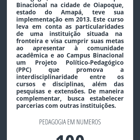
Binacional na cidade de Oiapoque,
estado do Amapá, teve sua
implementação em 2013. Este curso
leva em conta as particularidades
de uma instituição situada na
fronteira e visa cumprir suas metas
ao apresentar à comunidade
acadêmica e ao Campus Binacional
um Projeto Político-Pedagógico
(PPC) que promova a
interdisciplinaridade entre os
cursos e disciplinas, além das
pesquisas e extensões. De maneira
complementar, busca estabelecer
parcerias com outras instituições.
PEDAGOGIA EM NUMEROS