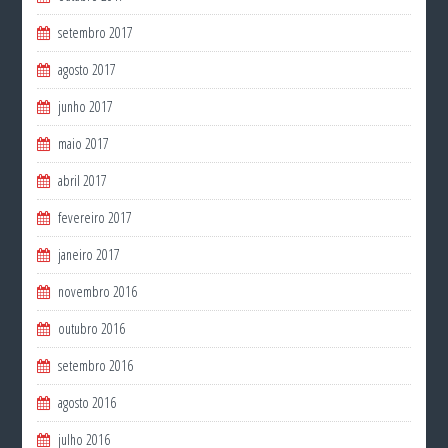
setembro 2017
agosto 2017
junho 2017
maio 2017
abril 2017
fevereiro 2017
janeiro 2017
novembro 2016
outubro 2016
setembro 2016
agosto 2016
julho 2016