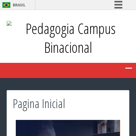
BRASIL
Simplifique!
Pedagogia Campus
Comunica BR
Participe
Binacional
Acesso à informação
Legislação
Canais
Pagina Inicial