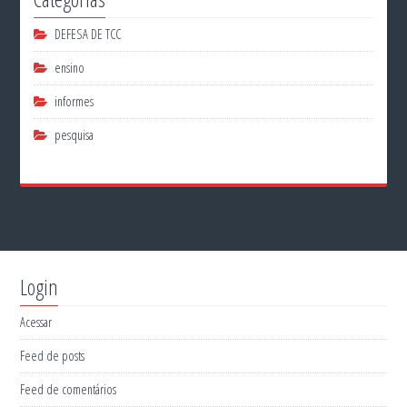
DEFESA DE TCC
ensino
informes
pesquisa
Login
Acessar
Feed de posts
Feed de comentários