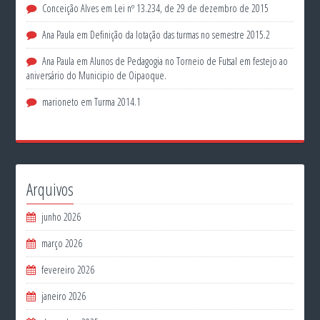
Conceição Alves
em
Lei nº 13.234, de 29 de dezembro de 2015
Ana Paula
em
Definição da lotação das turmas no semestre 2015.2
Ana Paula
em
Alunos de Pedagogia no Torneio de Futsal em festejo ao
aniversário do Municipio de Oipaoque.
marioneto
em
Turma 2014.1
Arquivos
junho 2026
março 2026
fevereiro 2026
janeiro 2026