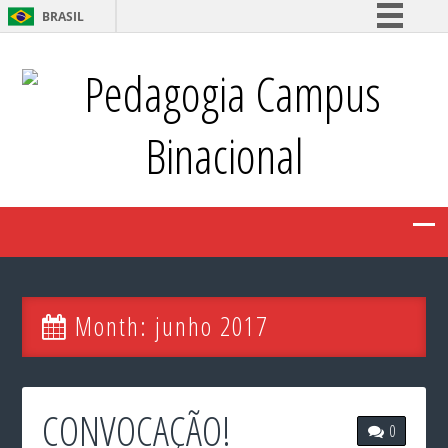
BRASIL
Simplifique!
Pedagogia Campus
Comunica BR
Participe
Binacional
Acesso à informação
Legislação
Canais
Month:
junho 2017
CONVOCAÇÃO!
0