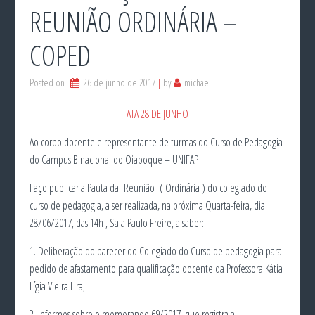
REUNIÃO ORDINÁRIA –
COPED
Posted on
26 de junho de 2017
by
michael
ATA 28 DE JUNHO
Ao corpo docente e representante de turmas do Curso de Pedagogia
do Campus Binacional do Oiapoque – UNIFAP
Faço publicar a Pauta da Reunião ( Ordinária ) do colegiado do
curso de pedagogia, a ser realizada, na próxima Quarta-feira, dia
28/06/2017, das 14h , Sala Paulo Freire, a saber:
1. Deliberação do parecer do Colegiado do Curso de pedagogia para
pedido de afastamento para qualificação docente da Professora Kátia
Lígia Vieira Lira;
2. Informes sobre o memorando 69/2017, que registra a