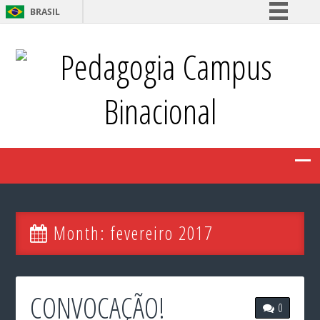
BRASIL
Simplifique!
Pedagogia Campus
Comunica BR
Participe
Binacional
Acesso à informação
Legislação
Canais
Month:
fevereiro 2017
CONVOCAÇÃO!
0