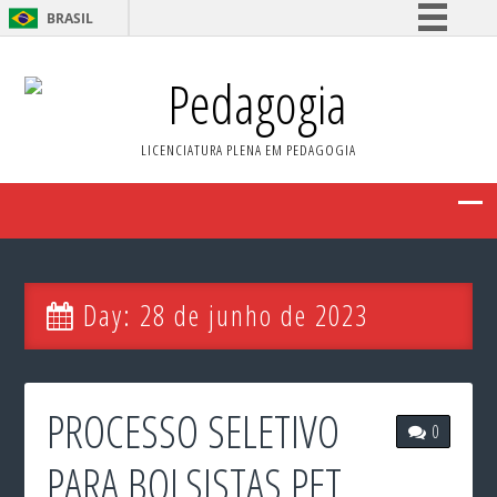
BRASIL
Simplifique!
Pedagogia
Comunica BR
Participe
LICENCIATURA PLENA EM PEDAGOGIA
Acesso à informação
Legislação
Canais
Day:
28 de junho de 2023
PROCESSO SELETIVO
0
PARA BOLSISTAS PET