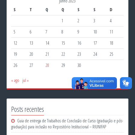
junho 2023
S
T
Q
Q
S
S
D
1
2
3
4
5
6
7
8
9
10
11
12
13
14
15
16
17
18
19
20
21
22
23
24
25
26
27
28
29
30
« ago
jul »
Posts recentes
Guia de entrega de Trabalhos de Conclusão de Curso (graduação e pós-
graduação) para inclusão no Repositório Institucional – RIUNIFAP