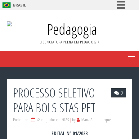
BRASIL
Simplifique!
Pedagogia
Comunica BR
Participe
LICENCIATURA PLENA EM PEDAGOGIA
Acesso à informação
Legislação
Canais
PROCESSO SELETIVO
0
PARA BOLSISTAS PET
Posted on
28 de junho de 2023
by
Maria Albuquerque
EDITAL Nº 01/2023