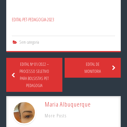
EDITAL-PET-PEDAGOGIA-2023
Sem categoria
EDITAL Nº 01/2022 –
EDITAL DE
PROCESSO SELETIVO
MONITORIA
PARA BOLSISTAS PET
PEDAGOGIA
Maria Albuquerque
More Posts