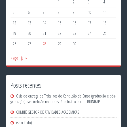
1
2
3
4
5
6
7
8
9
10
11
12
13
14
15
16
17
18
19
20
21
22
23
24
25
26
27
28
29
30
« ago
jul »
Posts recentes
Guia de entrega de Trabalhos de Conclusão de Curso (graduação e pós-
graduação) para inclusão no Repositório Institucional – RIUNIFAP
COMITÊ GESTOR DE ATIVIDADES ACADÊMICAS
(sem título)