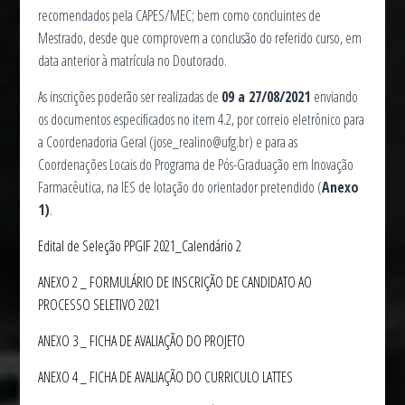
recomendados pela CAPES/MEC; bem como concluintes de
Mestrado, desde que comprovem a conclusão do referido curso, em
data anterior à matrícula no Doutorado.
As inscrições poderão ser realizadas de
09 a 27/08/2021
enviando
os documentos especificados no item 4.2, por correio eletrônico para
a Coordenadoria Geral (jose_realino@ufg.br) e para as
Coordenações Locais do Programa de Pós-Graduação em Inovação
Farmacêutica, na IES de lotação do orientador pretendido (
Anexo
1)
.
Edital de Seleção PPGIF 2021_Calendário 2
ANEXO 2 _ FORMULÁRIO DE INSCRIÇÃO DE CANDIDATO AO
PROCESSO SELETIVO 2021
ANEXO 3 _ FICHA DE AVALIAÇÃO DO PROJETO
ANEXO 4 _ FICHA DE AVALIAÇÃO DO CURRICULO LATTES