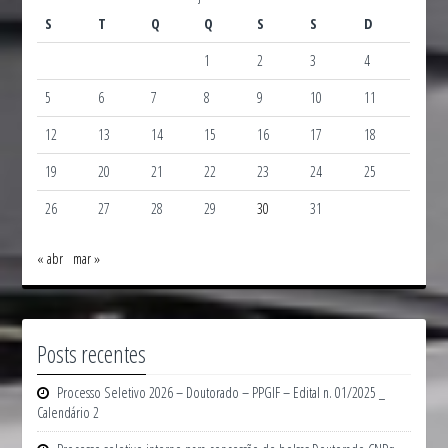
S
T
Q
Q
S
S
D
1
2
3
4
5
6
7
8
9
10
11
12
13
14
15
16
17
18
19
20
21
22
23
24
25
26
27
28
29
30
31
« abr
mar »
Posts recentes
Processo Seletivo 2026 – Doutorado – PPGIF – Edital n. 01/2025 _
Calendário 2