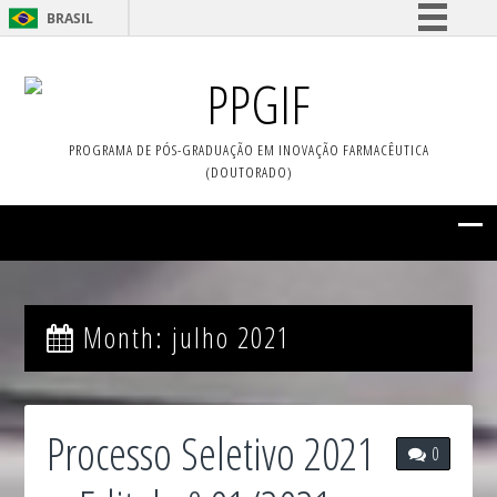
BRASIL
Simplifique!
PPGIF
Comunica BR
Participe
PROGRAMA DE PÓS-GRADUAÇÃO EM INOVAÇÃO FARMACÊUTICA
Acesso à informação
(DOUTORADO)
Legislação
Canais
Month:
julho 2021
Processo Seletivo 2021
0