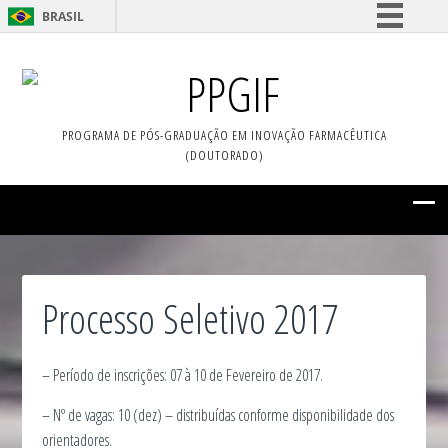
BRASIL
Simplifique!
PPGIF
Comunica BR
Participe
PROGRAMA DE PÓS-GRADUAÇÃO EM INOVAÇÃO FARMACÊUTICA
Acesso à informação
(DOUTORADO)
Legislação
Canais
Processo Seletivo 2017
– Período de inscrições: 07 à 10 de Fevereiro de 2017.
– Nº de vagas: 10 (dez) – distribuídas conforme disponibilidade dos
orientadores.