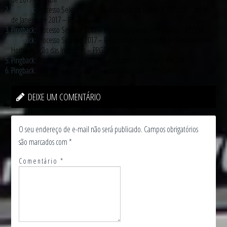
Pingback:
Processo Seletivo 2017 – Retificação do Edital Nº 001/2017, de 16
de Janeiro de 2017 – PPGDIF
Pingback:
Processo Seletivo 2017 – Homologação das Inscrições – PPGDIF
Pingback:
Processo Seletivo 2017 – Resposta à Interposição de Recursos para
Homologação das Inscrições – PPGDIF
Pingback:
Processo Seletivo 2017 – Resultado Preliminar – PPGDIF
Pingback:
Processo Seletivo 2017 – Resultado Final – PPGDIF
DEIXE UM COMENTÁRIO
O seu endereço de e-mail não será publicado.
Campos obrigatórios
são marcados com
*
Comentário
*