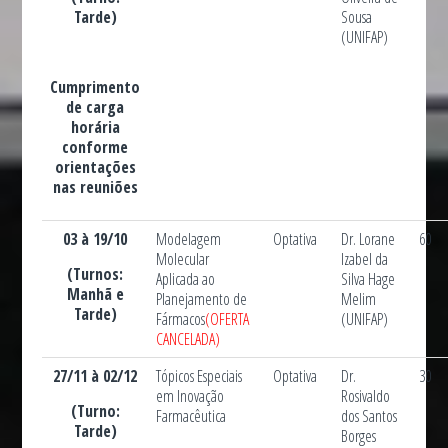
Tarde)
Sousa
(UNIFAP)
Cumprimento
de carga
horária
conforme
orientações
nas reuniões
03 à 19/10
Modelagem
Optativa
Dr. Lorane
60
Molecular
Izabel da
(Turnos:
Aplicada ao
Silva Hage
Manhã e
Planejamento de
Melim
Tarde)
Fármacos
(OFERTA
(UNIFAP)
CANCELADA)
27/11 à 02/12
Tópicos Especiais
Optativa
Dr.
30
em Inovação
Rosivaldo
(Turno:
Farmacêutica
dos Santos
Tarde)
Borges