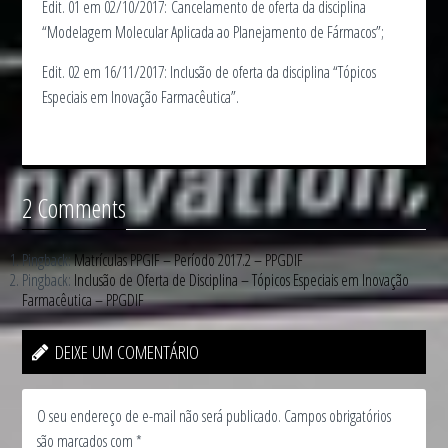
Edit. 01 em 02/10/2017: Cancelamento de oferta da disciplina
“Modelagem Molecular Aplicada ao Planejamento de Fármacos”;
Edit. 02 em 16/11/2017: Inclusão de oferta da disciplina “Tópicos
Especiais em Inovação Farmacêutica”.
2 Comments
Pingback:
Matrículas PPGIF – Período 2017.2 – PPGDIF
Pingback:
Inclusão de Oferta de Disciplina – Tópicos Especiais em Inovação
Farmacêutica – PPGDIF
DEIXE UM COMENTÁRIO
O seu endereço de e-mail não será publicado.
Campos obrigatórios
são marcados com
*