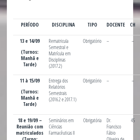
PERÍODO
DISCIPLINA
TIPO
DOCENTE
CH
13 e 14/09
Rematricula
Obrigatório
–
–
Semestral e
(Turnos:
Matrícula em
Manhã e
Disciplinas
Tarde)
(2017.2)
11 à 15/09
Entrega dos
Obrigatório
–
–
Relatórios
(Turnos:
Semestrais
Manhã e
(2016.2 e 2017.1)
Tarde)
18 e 19/09 –
Seminários em
Obrigatória
Dr.
45
Reunião com
Ciências
Francisco
matriculados
Farmacêuticas II
Fábio
(Turno:
Oliveira de