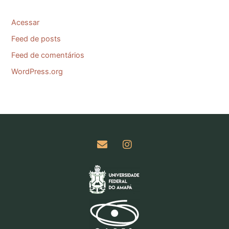
Acessar
Feed de posts
Feed de comentários
WordPress.org
E
I
n
n
v
s
e
t
l
a
o
g
p
r
e
a
m