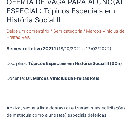
OFERTA DE VAGA PARA ALUNO(A)
OFERTA
DE
ESPECIAL: Tópicos Especiais em
VAGA
História Social II
PARA
ALUNO(A)
Deixe um comentário
/
Sem categoria
/
Marcos Vinicius de
ESPECIAL:
Freitas Reis
Tópicos
Semestre Letivo 2021.1
(18/10/2021 a 12/02/2022)
Especiais
em
Disciplina:
Tópicos Especiais em História Social II (60h)
História
Social
Docente:
Dr. Marcos Vinicius de Freitas Reis
II
Abaixo, segue a lista dos(as) que tiveram suas solicitações
de matrícula como alunos(as) especiais deferidas: