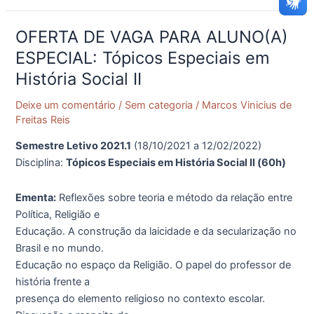
OFERTA DE VAGA PARA ALUNO(A)
OFERTA
DE
ESPECIAL: Tópicos Especiais em
VAGA
História Social II
PARA
ALUNO(A)
Deixe um comentário
/
Sem categoria
/
Marcos Vinicius de
ESPECIAL:
Freitas Reis
Tópicos
Semestre Letivo 2021.1
(18/10/2021 a 12/02/2022)
Especiais
Disciplina:
Tópicos Especiais em História Social II (60h)
em
História
Ementa:
Reflexões sobre teoria e método da relação entre
Social
Política, Religião e
II
Educação. A construção da laicidade e da secularização no
Brasil e no mundo.
Educação no espaço da Religião. O papel do professor de
história frente a
presença do elemento religioso no contexto escolar.