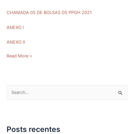
CHAMADA 05 DE BOLSAS DS PPGH 2021
ANEXO I
ANEXO II
Read More »
P
e
s
q
Posts recentes
u