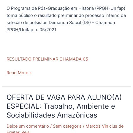
SOCIAL
O Programa de Pós-Graduação em História (PPGH-Unifap)
torna público o resultado preliminar do processo interno de
seleção de bolsistas Demanda Social (DS)
–
Chamada
PPGH/Unifap n. 05/2021
RESULTADO PRELIMINAR CHAMADA 05
Read More »
OFERTA DE VAGA PARA ALUNO(A)
OFERTA
DE
ESPECIAL: Trabalho, Ambiente e
VAGA
Sociabilidades Amazônicas
PARA
ALUNO(A)
Deixe um comentário
/
Sem categoria
/
Marcos Vinicius de
ESPECIAL:
Freitas Reis