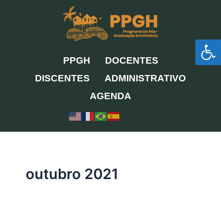
Ir
para
o
Ab
conteúdo
PPGH
DOCENTES
DISCENTES
ADMINISTRATIVO
AGENDA
outubro 2021