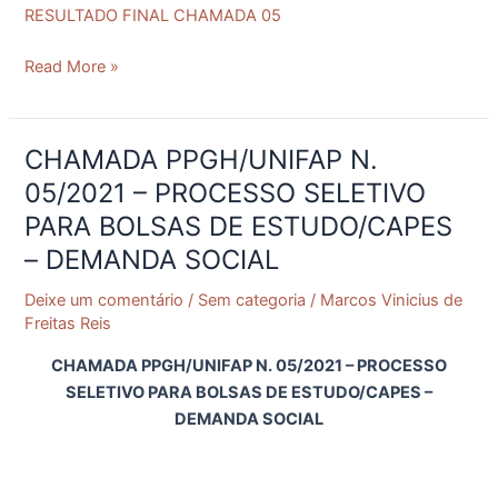
RESULTADO FINAL CHAMADA 05
Read More »
CHAMADA PPGH/UNIFAP N.
CHAMADA
PPGH/UNIFAP
05/2021 – PROCESSO SELETIVO
N.
PARA BOLSAS DE ESTUDO/CAPES
05/2021
– DEMANDA SOCIAL
–
PROCESSO
Deixe um comentário
/
Sem categoria
/
Marcos Vinicius de
SELETIVO
Freitas Reis
PARA
CHAMADA PPGH/UNIFAP N. 05/2021 – PROCESSO
BOLSAS
SELETIVO PARA BOLSAS DE ESTUDO/CAPES –
DE
DEMANDA SOCIAL
ESTUDO/CAPES
–
DEMANDA