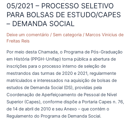
PPGH/UNIFAP
05/2021 – PROCESSO SELETIVO
N.
PARA BOLSAS DE ESTUDO/CAPES
05/2021
– DEMANDA SOCIAL
–
PROCESSO
Deixe um comentário
/
Sem categoria
/
Marcos Vinicius de
SELETIVO
Freitas Reis
PARA
Por meio desta Chamada, o Programa de Pós-Graduação
BOLSAS
em História (PPGH-Unifap) torna pública a abertura de
DE
inscrições para o processo interno de seleção de
ESTUDO/CAPES
mestrandos das turmas de 2020 e 2021, regularmente
–
matriculados e interessados na aquisição de bolsas de
DEMANDA
estudos de Demanda Social (DS), providas pela
SOCIAL
Coordenação de Aperfeiçoamento de Pessoal de Nível
Superior (Capes), conforme dispõe a Portaria Capes n. 76,
de 14 de abril de 2010 e seu Anexo – que contém o
Regulamento do Programa de Demanda Social.