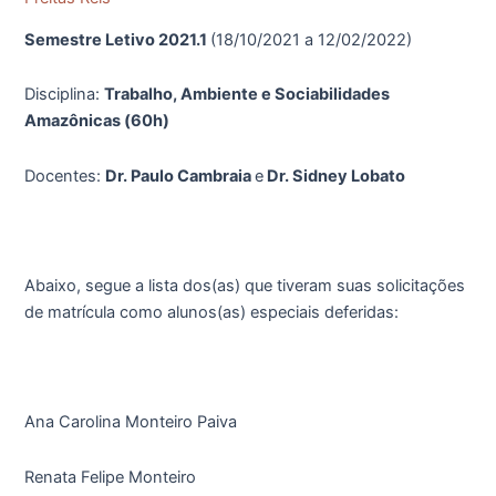
Trabalho,
Semestre Letivo 2021.1
(18/10/2021 a 12/02/2022)
Ambiente
e
Disciplina:
Trabalho, Ambiente e Sociabilidades
Sociabilidades
Amazônicas (60h)
Amazônicas
Docentes:
Dr. Paulo Cambraia
e
Dr. Sidney Lobato
Abaixo, segue a lista dos(as) que tiveram suas solicitações
de matrícula como alunos(as) especiais deferidas:
Ana Carolina Monteiro Paiva
Renata Felipe Monteiro