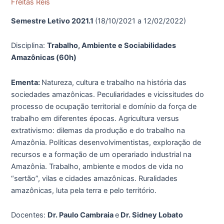
ESPECIAL:
Freitas Reis
Trabalho,
Semestre Letivo 2021.1
(18/10/2021 a 12/02/2022)
Ambiente
e
Disciplina:
Trabalho, Ambiente e Sociabilidades
Sociabilidades
Amazônicas (60h)
Amazônicas
Ementa:
Natureza, cultura e trabalho na história das
sociedades amazônicas. Peculiaridades e vicissitudes do
processo de ocupação territorial e domínio da força de
trabalho em diferentes épocas. Agricultura versus
extrativismo: dilemas da produção e do trabalho na
Amazônia. Políticas desenvolvimentistas, exploração de
recursos e a formação de um operariado industrial na
Amazônia. Trabalho, ambiente e modos de vida no
“sertão”, vilas e cidades amazônicas. Ruralidades
amazônicas, luta pela terra e pelo território.
Docentes:
Dr. Paulo Cambraia
e
Dr. Sidney Lobato