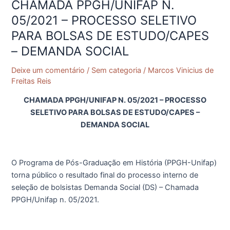
CHAMADA PPGH/UNIFAP N.
CHAMADA
PPGH/UNIFAP
05/2021 – PROCESSO SELETIVO
N.
PARA BOLSAS DE ESTUDO/CAPES
05/2021
– DEMANDA SOCIAL
–
PROCESSO
Deixe um comentário
/
Sem categoria
/
Marcos Vinicius de
SELETIVO
Freitas Reis
PARA
CHAMADA PPGH/UNIFAP N. 05/2021 – PROCESSO
BOLSAS
SELETIVO PARA BOLSAS DE ESTUDO/CAPES –
DE
DEMANDA SOCIAL
ESTUDO/CAPES
–
DEMANDA
O Programa de Pós-Graduação em História (PPGH-Unifap)
SOCIAL
torna público o resultado final do processo interno de
seleção de bolsistas Demanda Social (DS) – Chamada
PPGH/Unifap n. 05/2021.