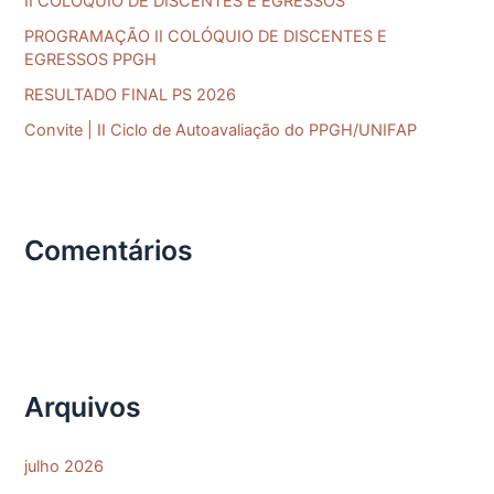
II COLÓQUIO DE DISCENTES E EGRESSOS
r
PROGRAMAÇÃO II COLÓQUIO DE DISCENTES E
p
EGRESSOS PPGH
o
RESULTADO FINAL PS 2026
r
Convite | II Ciclo de Autoavaliação do PPGH/UNIFAP
:
Comentários
Arquivos
julho 2026