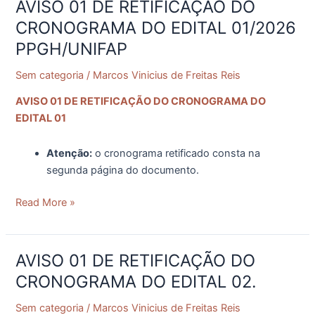
AVISO 01 DE RETIFICAÇÃO DO
AVISO
01
CRONOGRAMA DO EDITAL 01/2026
DE
PPGH/UNIFAP
RETIFICAÇÃO
DO
Sem categoria
/
Marcos Vinicius de Freitas Reis
CRONOGRAMA
AVISO 01 DE RETIFICAÇÃO DO CRONOGRAMA DO
DO
EDITAL 01
EDITAL
01/2026
Atenção:
o cronograma retificado consta na
PPGH/UNIFAP
segunda página do documento.
Read More »
AVISO 01 DE RETIFICAÇÃO DO
AVISO
01
CRONOGRAMA DO EDITAL 02.
DE
Sem categoria
/
Marcos Vinicius de Freitas Reis
RETIFICAÇÃO