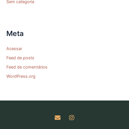
Sem categoria
Meta
Acessar
Feed de posts
Feed de comentários
WordPress.org
E
I
n
n
v
s