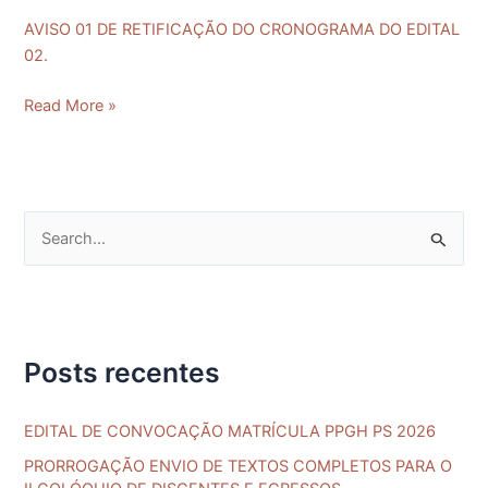
DO
AVISO 01 DE RETIFICAÇÃO DO CRONOGRAMA DO EDITAL
CRONOGRAMA
02.
DO
EDITAL
Read More »
02.
P
e
s
q
Posts recentes
u
i
EDITAL DE CONVOCAÇÃO MATRÍCULA PPGH PS 2026
s
a
PRORROGAÇÃO ENVIO DE TEXTOS COMPLETOS PARA O