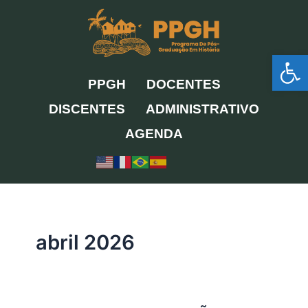
Ir
para
o
Ab
conteúdo
PPGH
DOCENTES
DISCENTES
ADMINISTRATIVO
AGENDA
abril 2026