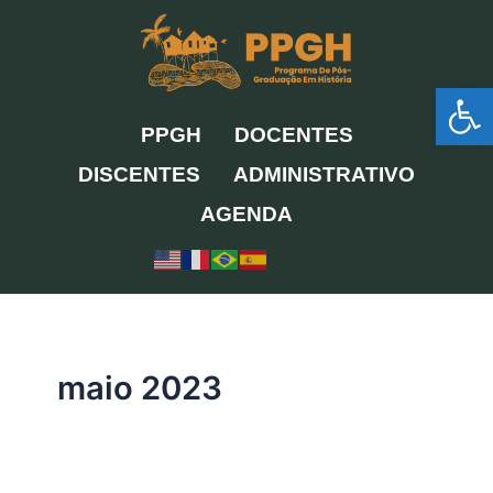
Ir
para
o
Ab
conteúdo
PPGH
DOCENTES
DISCENTES
ADMINISTRATIVO
AGENDA
maio 2023