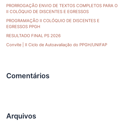
(PPGH)
a
PRORROGAÇÃO ENVIO DE TEXTOS COMPLETOS PARA O
–
II COLÓQUIO DE DISCENTES E EGRESSOS
r
TURMA
PROGRAMAÇÃO II COLÓQUIO DE DISCENTES E
p
2023
EGRESSOS PPGH
o
RESULTADO FINAL PS 2026
r
Convite | II Ciclo de Autoavaliação do PPGH/UNIFAP
:
Comentários
Arquivos