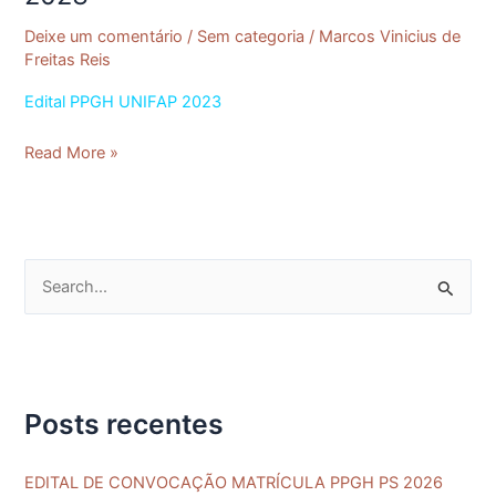
ABRIL
DE
Deixe um comentário
/
Sem categoria
/
Marcos Vinicius de
2023
Freitas Reis
PROCESSO
Edital PPGH UNIFAP 2023
SELETIVO
PARA
Read More »
O
CURSO
DE
MESTRADO
EM
P
HISTÓRIA
e
DO
PROGRAMA
s
DE
q
PÓS-
Posts recentes
u
GRADUAÇÃO
i
EM
EDITAL DE CONVOCAÇÃO MATRÍCULA PPGH PS 2026
HISTÓRIA
s