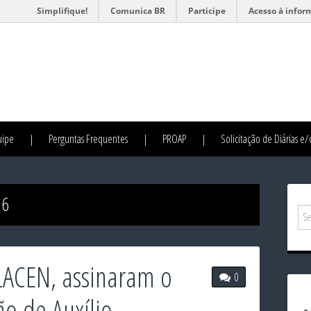
Simplifique!
Comunica BR
Participe
Acesso à infor
uipe
Perguntas Frequentes
PROAP
Solicitação de Diárias e
16
LACEN, assinaram o
0
o de Auxílio