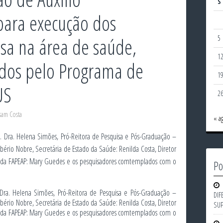
S
 para execução dos
isa na área de saúde,
5
1
ados pelo Programa de
1
US
2
sam Costa
« a
Po
Dra. Helena Simões, Pró-Reitora de Pesquisa e Pós-Graduação –
DIF
obério Nobre, Secretária de Estado da Saúde: Renilda Costa, Diretor
SU
e da FAPEAP: Mary Guedes e os pesquisadores comtemplados com o