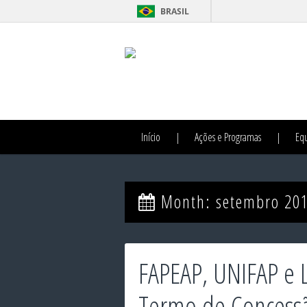
BRASIL
Início
Ações e Programas
Eq
Month:
setembro 20
FAPEAP, UNIFAP e 
Termo de Concessã