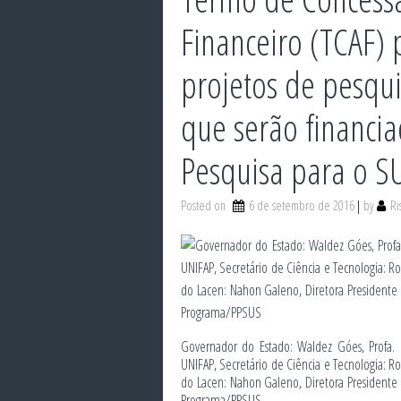
Financeiro (TCAF)
projetos de pesqu
que serão financi
Pesquisa para o S
Posted on
6 de setembro de 2016
by
Ri
Governador do Estado: Waldez Góes, Profa. 
UNIFAP, Secretário de Ciência e Tecnologia: R
do Lacen: Nahon Galeno, Diretora President
Programa/PPSUS