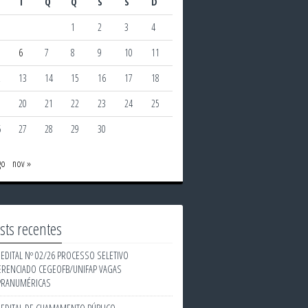
T
Q
Q
S
S
D
1
2
3
4
6
7
8
9
10
11
2
13
14
15
16
17
18
9
20
21
22
23
24
25
6
27
28
29
30
go
nov »
sts recentes
EDITAL Nº 02/26 PROCESSO SELETIVO
ERENCIADO CEGEOFB/UNIFAP VAGAS
PRANUMÉRICAS