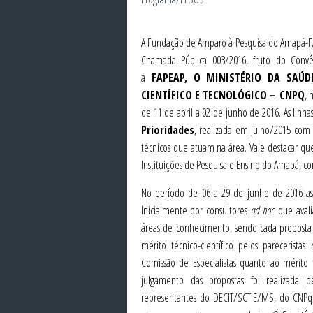
A Fundação de Amparo à Pesquisa do Amapá-FA
Chamada Pública 003/2016, fruto do Con
a
FAPEAP, O MINISTÉRIO DA SAÚ
CIENTÍFICO E TECNOLÓGICO – CNPQ
, 
de 11 de abril a 02 de junho de 2016. As linhas
Prioridades
, realizada em Julho/2015 com 
técnicos que atuam na área. Vale destacar qu
Instituições de Pesquisa e Ensino do Amapá, com
No período de 06 a 29 de junho de 2016 as 
Inicialmente por consultores
ad hoc
que avali
áreas de conhecimento, sendo cada proposta
mérito técnico-científico pelos pareceristas
Comissão de Especialistas quanto ao mérito té
julgamento das propostas foi realizada
representantes do DECIT/SCTIE/MS, do CNPq, 