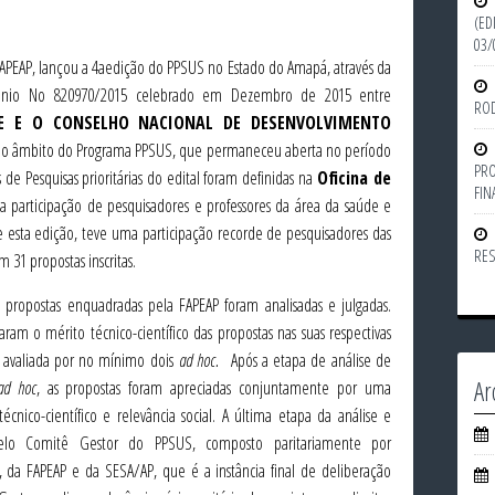
(ED
03/
PEAP, lançou a 4aedição do PPSUS no Estado do Amapá, através da
vênio No 820970/2015 celebrado em Dezembro de 2015 entre
ROD
DE E O CONSELHO NACIONAL DE DESENVOLVIMENTO
no âmbito do Programa PPSUS, que permaneceu aberta no período
PRO
 de Pesquisas prioritárias do edital foram definidas na
Oficina de
FIN
a participação de pesquisadores e professores da área da saúde e
e esta edição, teve uma participação recorde de pesquisadores das
RES
 31 propostas inscritas.
propostas enquadradas pela FAPEAP foram analisadas e julgadas.
aram o mérito técnico-científico das propostas nas suas respectivas
 avaliada por no mínimo dois
ad hoc.
Após a etapa de análise de
Ar
ad hoc
, as propostas foram apreciadas conjuntamente por uma
cnico-científico e relevância social. A última etapa da análise e
 pelo Comitê Gestor do PPSUS, composto paritariamente por
da FAPEAP e da SESA/AP, que é a instância final de deliberação