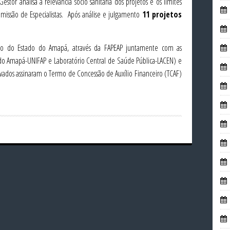
tor analisa a relevância sócio sanitária dos projetos e os limites
missão de Especialistas. Após análise e julgamento
11 projetos
no do Estado do Amapá, através da FAPEAP juntamente com as
l do Amapá-UNIFAP e Laboratório Central de Saúde Pública-LACEN) e
vados assinaram o Termo de Concessão de Auxílio Financeiro (TCAF)