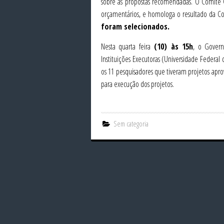
sobre as propostas recomendadas. O Comitê Ges
orçamentários, e homologa o resultado da Co
foram selecionados.
Nesta quarta feira
(10)
às 15h
, o Gover
Instituições Executoras (Universidade Federa
os 11 pesquisadores que tiveram projetos apro
para execução dos projetos.
Sem categoria