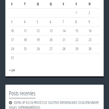
S
T
Q
Q
S
S
D
1
2
3
4
5
6
7
8
9
10
11
12
13
14
15
16
17
18
19
20
21
22
23
24
25
26
27
28
29
30
31
« jun
Posts recentes
EDITAL Nº 02/26 PROCESSO SELETIVO DIFERENCIADO CEGEOFB/UNIFAP
VAGAS SUPRANUMÉRICAS