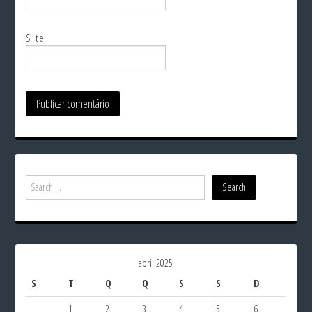
Site
abril 2025
S
T
Q
Q
S
S
D
1
2
3
4
5
6