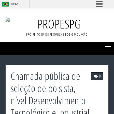
BRASIL
Simplifique!
PROPESPG
Comunica BR
Participe
PRÓ-REITORIA DE PESQUISA E PÓS-GRADUAÇÃO
Acesso à informação
Legislação
Canais
Chamada pública de
0
seleção de bolsista,
nível Desenvolvimento
Tecnológico e Industrial