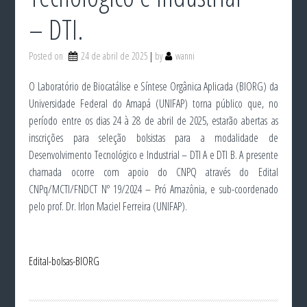
– DTI.
Posted on
24 de abril de 2025
by
wanni
O Laboratório de Biocatálise e Síntese Orgânica Aplicada (BIORG) da
Universidade Federal do Amapá (UNIFAP) torna público que, no
período entre os dias 24 à 28 de abril de 2025, estarão abertas as
inscrições para seleção bolsistas para a modalidade de
Desenvolvimento Tecnológico e Industrial – DTI A e DTI B. A presente
chamada ocorre com apoio do CNPQ através do Edital
CNPq/MCTI/FNDCT Nº 19/2024 – Pró Amazônia, e sub-coordenado
pelo prof. Dr. Irlon Maciel Ferreira (UNIFAP).
Edital-bolsas-BIORG