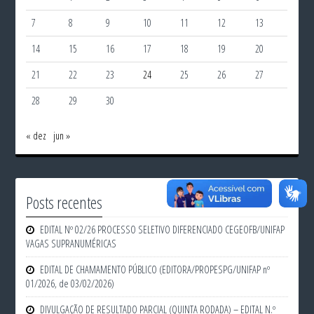
7
8
9
10
11
12
13
14
15
16
17
18
19
20
21
22
23
24
25
26
27
28
29
30
« dez
jun »
Posts recentes
EDITAL Nº 02/26 PROCESSO SELETIVO DIFERENCIADO CEGEOFB/UNIFAP
VAGAS SUPRANUMÉRICAS
EDITAL DE CHAMAMENTO PÚBLICO (EDITORA/PROPESPG/UNIFAP nº
01/2026, de 03/02/2026)
DIVULGAÇÃO DE RESULTADO PARCIAL (QUINTA RODADA) – EDITAL N.º