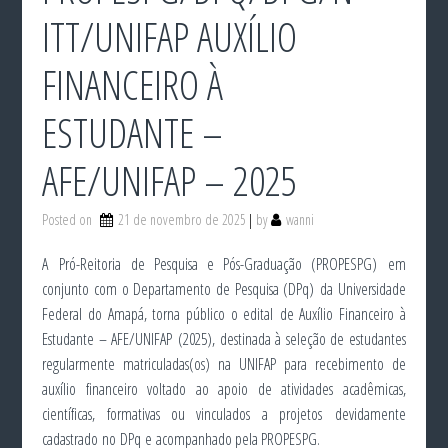
ITT/UNIFAP AUXÍLIO
FINANCEIRO À
ESTUDANTE –
AFE/UNIFAP – 2025
Posted on
21 de novembro de 2025
by
wanni
A
Pró-Reitoria
de Pesquisa e Pós-Graduação (PROPESPG)
em
conjunto com o Departamento de Pesquisa (
DPq
)
da Universidade
Federal do Amapá
, torna públic
o o edital
de Auxílio Financeiro à
Estudante – AFE/UNIFAP
(
2025
)
, destinada à seleção de estudantes
regularmente matriculadas(os) na UNIFAP para recebimento de
auxílio financeiro voltado ao apoio de atividades acadêmicas,
científicas, formativas ou vinculad
os
a projetos
devidamente
cadastrado
no
DPq
e
acompanhado pela PROPESPG.