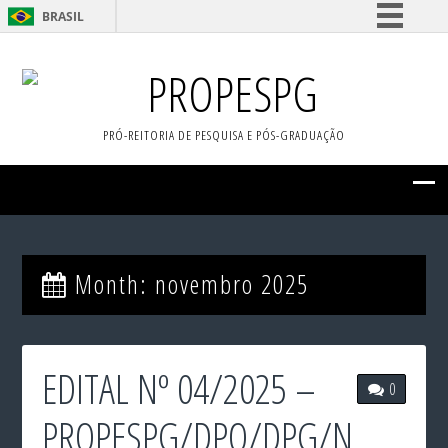
BRASIL
Simplifique!
PROPESPG
Comunica BR
Participe
PRÓ-REITORIA DE PESQUISA E PÓS-GRADUAÇÃO
Acesso à informação
Legislação
Canais
Month:
novembro 2025
EDITAL Nº 04/2025 –
0
PROPESPG/DPQ/DPG/N