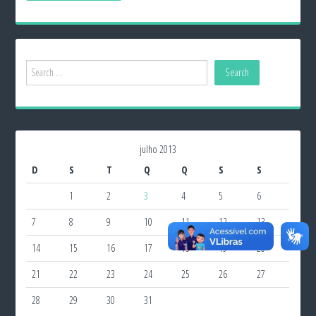
julho 2013
D
S
T
Q
Q
S
S
1
2
3
4
5
6
7
8
9
10
11
12
13
14
15
16
17
18
19
20
21
22
23
24
25
26
27
28
29
30
31