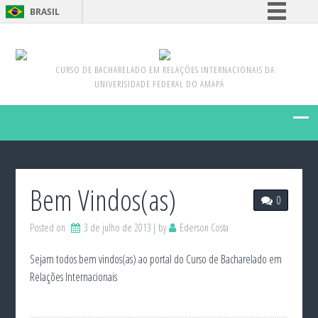
BRASIL
Simplifique!
Comunica BR
CURSO DE BACHARELADO EM RELAÇÕES INTERNACIONAIS DA
Participe
UNIVERISIDADE FEDERAL DO AMAPÁ
Acesso à informação
Legislação
Canais
Bem Vindos(as)
0
Posted on
3 de julho de 2013
by
Ederson Costa
Sejam todos bem vindos(as) ao portal do Curso de Bacharelado em
Relações Internacionais