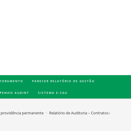
TORAMENTO
PARECER RELATÓRIO DE GESTÃO
MPENHO AUDINT
SISTEMA E-CGU
 providência permanente
>
Relatório de Auditoria – Contratos com Fundaç