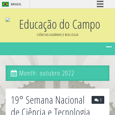
BRASIL
Simplifique!
Educação do Campo
Comunica BR
Participe
CIÊNCIAS AGRÁRIAS E BIOLOGIA
Acesso à informação
Legislação
Canais
Month:
outubro 2022
19° Semana Nacional
0
de Ciência e Tecnologia