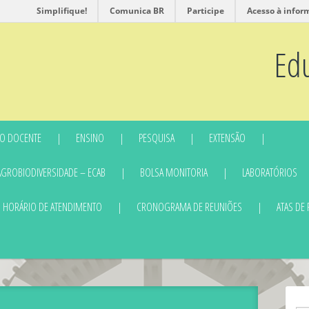
Simplifique!
Comunica BR
Participe
Acesso à infor
Ed
O DOCENTE
ENSINO
PESQUISA
EXTENSÃO
AGROBIODIVERSIDADE – ECAB
BOLSA MONITORIA
LABORATÓRIOS
HORÁRIO DE ATENDIMENTO
CRONOGRAMA DE REUNIÕES
ATAS DE