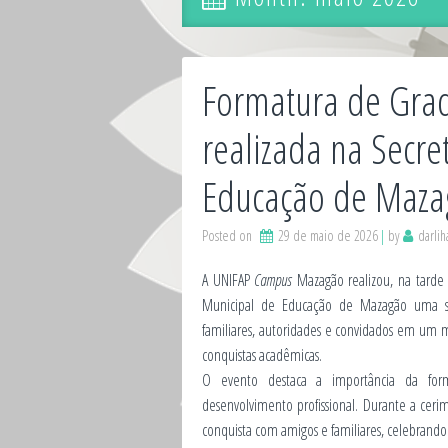
Formatura de Gra
realizada na Secre
Educação de Maza
Posted on
29 de maio de 2026
by
darli
A UNIFAP
Campus
Mazagão realizou, na tarde d
Municipal de Educação de Mazagão uma s
familiares, autoridades e convidados em u
conquistas acadêmicas.
O evento destaca a importância da form
desenvolvimento profissional. Durante a ce
conquista com amigos e familiares, celebrando