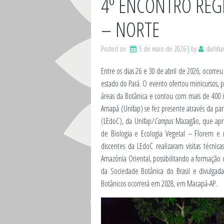
4º ENCONTRO REG
– NORTE
Posted on
5 de maio de 2026
by
darlih
Entre os dias 26 e 30 de abril de 2026, ocorr
estado do Pará. O evento ofertou minicursos, pa
áreas da Botânica e contou com mais de 400 in
Amapá (Unifap) se fez presente através da p
(LEdoC), da Unifap/
Campus
Mazagão, que apre
de Biologia e Ecologia Vegetal – Florem e 
discentes da LEdoC realizaram visitas técni
Amazônia Oriental, possibilitando a formação 
da Sociedade Botânica do Brasil e divulga
Botânicos ocorrerá em 2028, em Macapá-AP.