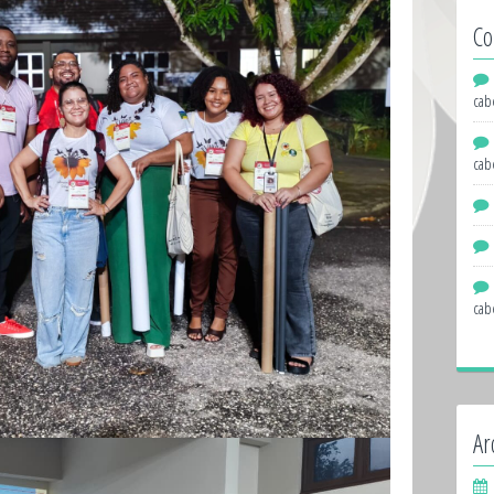
Co
cab
cab
cab
Ar