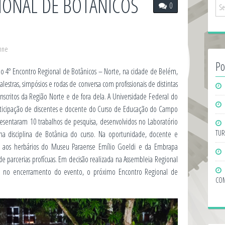
IONAL DE BOTÂNICOS
0
anne
Po
eu o 4º Encontro Regional de Botânicos – Norte, na cidade de Belém,
lestras, simpósios e rodas de conversa com profissionais de distintas
scritos da Região Norte e de fora dela. A Universidade Federal do
articipação de discentes e docente do Curso de Educação do Campo
sentaram 10 trabalhos de pesquisa, desenvolvidos no Laboratório
TUR
na disciplina de Botânica do curso. Na oportunidade, docente e
cas aos herbários do Museu Paraense Emílio Goeldi e da Embrapa
de parcerias profícuas. Em decisão realizada na Assembleia Regional
da no encerramento do evento, o próximo Encontro Regional de
COM