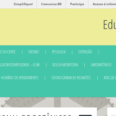
Simplifique!
Comunica BR
Participe
Acesso à infor
Ed
O DOCENTE
ENSINO
PESQUISA
EXTENSÃO
AGROBIODIVERSIDADE – ECAB
BOLSA MONITORIA
LABORATÓRIOS
HORÁRIO DE ATENDIMENTO
CRONOGRAMA DE REUNIÕES
ATAS DE