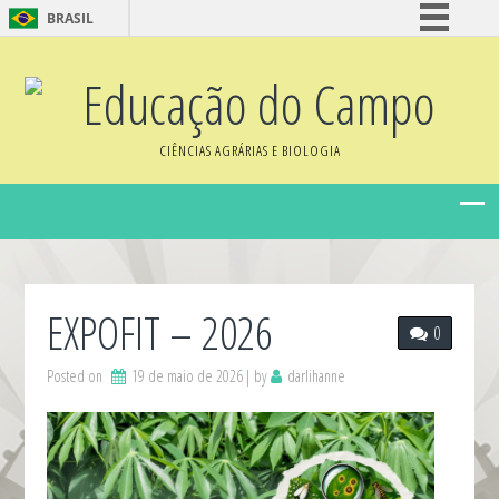
BRASIL
Simplifique!
Educação do Campo
Comunica BR
Participe
CIÊNCIAS AGRÁRIAS E BIOLOGIA
Acesso à informação
Legislação
Canais
EXPOFIT – 2026
0
Posted on
19 de maio de 2026
by
darlihanne