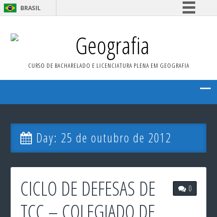
BRASIL
Simplifique!
Geografia
Comunica BR
Participe
CURSO DE BACHARELADO E LICENCIATURA PLENA EM GEOGRAFIA
Acesso à informação
Legislação
Canais
Day:
25 de outubro de 2012
CICLO DE DEFESAS DE
0
TCC – COLEGIADO DE