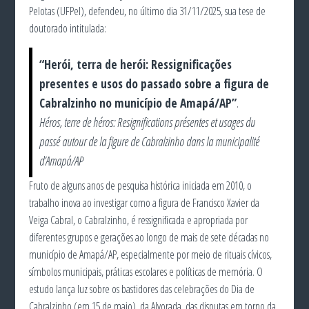
Pelotas (UFPel), defendeu, no último dia 31/11/2025, sua tese de
doutorado intitulada:
“Herói, terra de herói: Ressignificações
presentes e usos do passado sobre a figura de
Cabralzinho no município de Amapá/AP”
.
Héros, terre de héros: Resignifications présentes et usages du
passé autour de la figure de Cabralzinho dans la municipalité
d’Amapá/AP
Fruto de alguns anos de pesquisa histórica iniciada em 2010, o
trabalho inova ao investigar como a figura de Francisco Xavier da
Veiga Cabral, o Cabralzinho, é ressignificada e apropriada por
diferentes grupos e gerações ao longo de mais de sete décadas no
município de Amapá/AP, especialmente por meio de rituais cívicos,
símbolos municipais, práticas escolares e políticas de memória. O
estudo lança luz sobre os bastidores das celebrações do Dia de
Cabralzinho (em 15 de maio), da Alvorada, das disputas em torno da