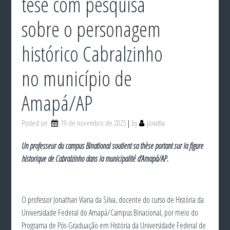
tese com pesquisa
sobre o personagem
histórico Cabralzinho
no município de
Amapá/AP
Posted on
19 de novembro de 2025
by
jonatha
Un professeur du campus Binational soutient sa thèse portant sur la figure
historique de Cabralzinho dans la municipalité d’Amapá/AP.
O professor Jonathan Viana da Silva, docente do curso de História da
Universidade Federal do Amapá/Campus Binacional, por meio do
Programa de Pós-Graduação em História da Universidade Federal de