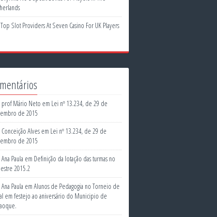
herlands
Top Slot Providers At Seven Casino For UK Players
mentários
prof Mário Neto
em
Lei nº 13.234, de 29 de
embro de 2015
Conceição Alves
em
Lei nº 13.234, de 29 de
embro de 2015
Ana Paula
em
Definição da lotação das turmas no
estre 2015.2
Ana Paula
em
Alunos de Pedagogia no Torneio de
sal em festejo ao aniversário do Municipio de
aoque.