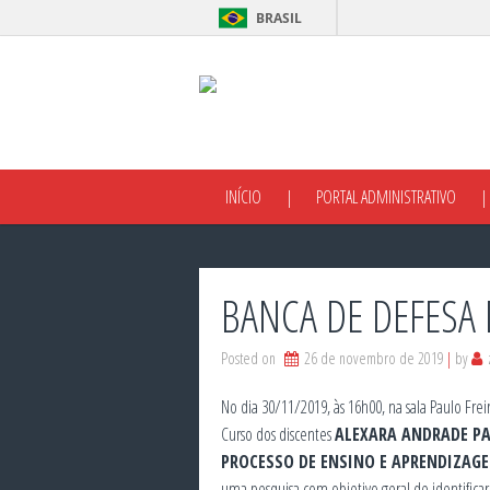
BRASIL
INÍCIO
PORTAL ADMINISTRATIVO
BANCA DE DEFESA 
Posted on
26 de novembro de 2019
by
No dia 30/11/2019, às 16h00, na sala Paulo Fre
Curso dos discentes
ALEXARA ANDRADE PA
PROCESSO DE ENSINO E APRENDIZAG
uma pesquisa com objetivo geral de identificar 