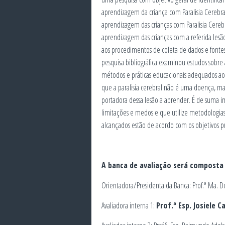
aprendizagem da criança com Paralisia Cerebral.
aprendizagem das crianças com Paralisia Cerebra
aprendizagem das crianças com a referida lesão
aos procedimentos de coleta de dados e fontes
pesquisa bibliográfica examinou estudos sobre a
métodos e práticas educacionais adequados aos 
que a paralisia cerebral não é uma doença, m
portadora dessa lesão a aprender. É de suma im
limitações e medos e que utilize metodologia
alcançados estão de acordo com os objetivos pr
A banca de avaliação será composta 
Orientadora/Presidenta da Banca: Prof.ª Ma. Dor
Avaliadora interna 1:
Prof.ª Esp. Josiele 