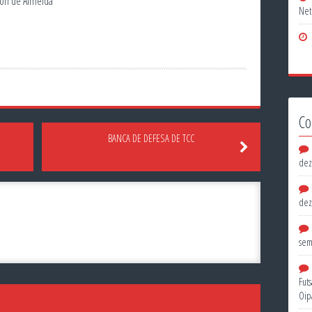
lson de Almeida
Net
Co
BANCA DE DEFESA DE TCC
dez
dez
sem
Fut
Oip