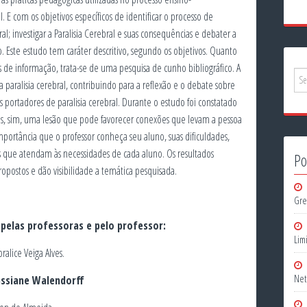
 E com os objetivos específicos de identificar o processo de
l; investigar a Paralisia Cerebral e suas consequências e debater a
. Este estudo tem caráter descritivo, segundo os objetivos. Quanto
 de informação, trata-se de uma pesquisa de cunho bibliográfico. A
 paralisia cerebral, contribuindo para a reflexão e o debate sobre
portadores de paralisia cerebral. Durante o estudo foi constatado
as, sim, uma lesão que pode favorecer conexões que levam a pessoa
portância que o professor conheça seu aluno, suas dificuldades,
s que atendam às necessidades de cada aluno. Os resultados
Po
opostos e dão visibilidade a temática pesquisada.
Gre
pelas professoras e pelo professor:
Lim
alice Veiga Alves.
Net
Cassiane Walendorff