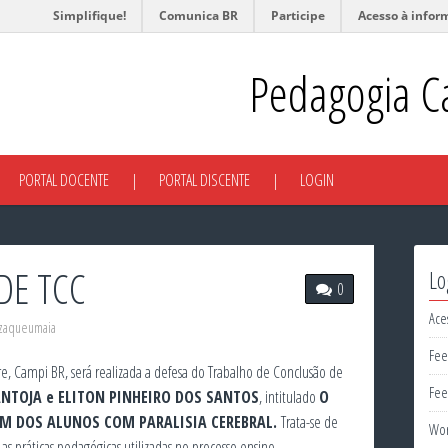
Simplifique!
Comunica BR
Participe
Acesso à infor
Pedagogia C
PORTAL DOCENTE
PORTAL DISCENTE
LOGIN
DE TCC
Lo
0
Ace
zaqueumaia
Fee
ire, Campi BR, será realizada a defesa do Trabalho de Conclusão de
Fee
NTOJA e ELITON PINHEIRO DOS SANTOS
, intitulado
O
EM DOS ALUNOS COM PARALISIA CEREBRAL.
Trata-se de
Wor
as práticas pedagógicas utilizadas no processo ensino-