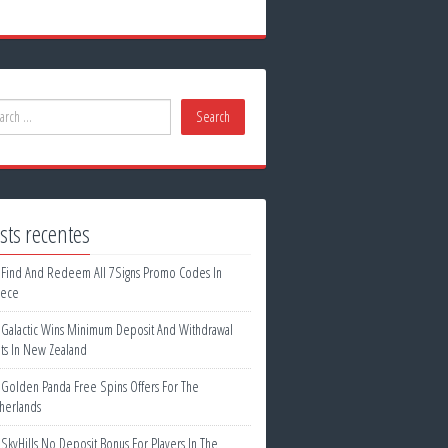
sts recentes
Find And Redeem All 7Signs Promo Codes In
ece
Galactic Wins Minimum Deposit And Withdrawal
its In New Zealand
Golden Panda Free Spins Offers For The
herlands
SkyHills No Deposit Bonus For Players In The