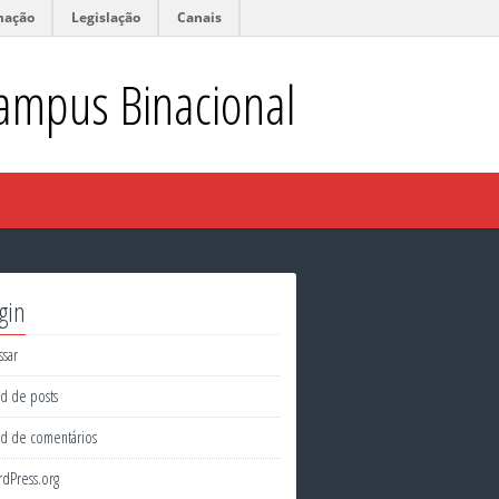
mação
Legislação
Canais
ampus Binacional
gin
ssar
d de posts
d de comentários
dPress.org