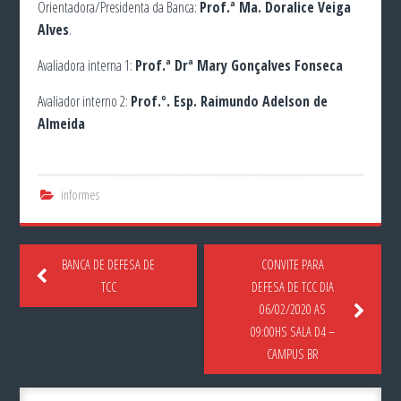
Orientadora/Presidenta da Banca:
Prof.ª Ma. Doralice Veiga
Alves
.
Avaliadora interna 1:
Prof.ª
Drª Mary Gonçalves Fonseca
Avaliador interno 2:
Prof.º. Esp. Raimundo Adelson de
Almeida
informes
BANCA DE DEFESA DE
CONVITE PARA
TCC
DEFESA DE TCC DIA
06/02/2020 AS
09:00HS SALA D4 –
CAMPUS BR