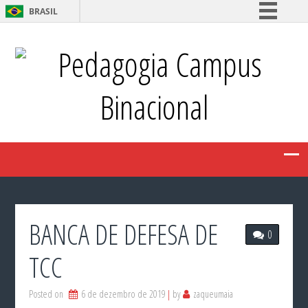
BRASIL
Simplifique!
Pedagogia Campus
Comunica BR
Participe
Binacional
Acesso à informação
Legislação
Canais
BANCA DE DEFESA DE
0
TCC
Posted on
6 de dezembro de 2019
by
zaqueumaia