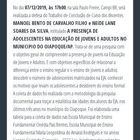
No dia
07/12/2019, às 17h00
, na sala Paulo Freire, Campi BR, será
realizada a defesa do Trabalho de Conclusão de Curso dos discentes
MANOEL BENTO DE CARVALHO FILHO e NEIDE LANE
SOARES DA SILVA
, intitulado
A PRESENÇA DE
ADOLESCENTES NA EDUCAÇÃO DE JOVENS E ADULTOS NO
MUNICIPIO DO OIAPOQUE/AP.
Trata-se de uma pesquisa com
o objetivo geral de compreender a presença de jovens na Educação
de Jovens e Adultos. E com objetivos específicos de relacionar a
diferença entre o ensino regular e o ensino de jovens e adultos;
descobrir o número de adolescentes matriculados na EJA; conhecer
os motivos que levam os adolescentes a desistirem do ensino formal.
A coleta de dados foi realizada com a metodologia da pesquisa
documental para traçar a estatística das idades dos alunos da EJA, nos
últimos três anos no munícipio do Oiapoque. Foi elaborada uma
tabela para a coleta de dados nas Escola Municipal de Ensino
Fundamental Onédia Pais Bentes, Escola Municipal de Ensino
Fundamental Maria Leopoldina do Amaral Rodrigues e no anexo