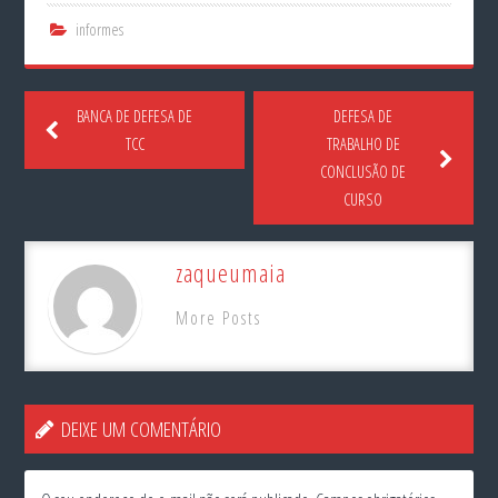
informes
BANCA DE DEFESA DE
DEFESA DE
TCC
TRABALHO DE
CONCLUSÃO DE
CURSO
zaqueumaia
More Posts
DEIXE UM COMENTÁRIO