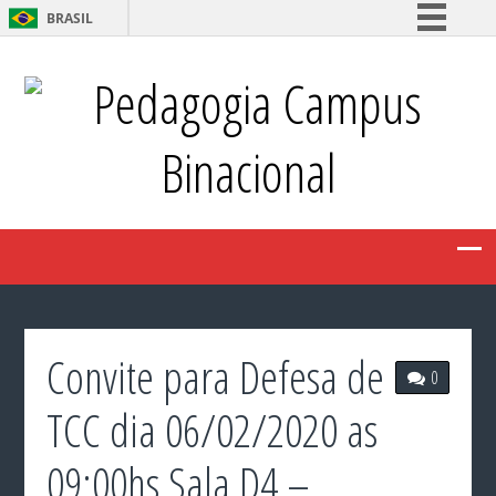
BRASIL
Simplifique!
Pedagogia Campus
Comunica BR
Participe
Binacional
Acesso à informação
Legislação
Canais
Convite para Defesa de
0
TCC dia 06/02/2020 as
09:00hs Sala D4 –