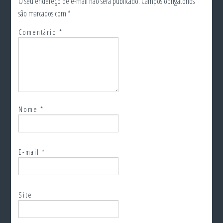
O seu endereço de e-mail não será publicado.
Campos obrigatórios
são marcados com
*
Comentário
*
Nome
*
E-mail
*
Site