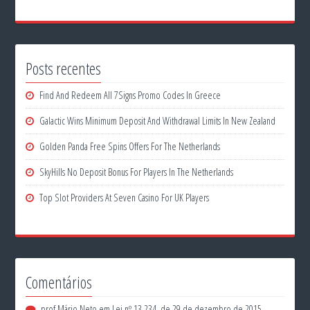
Posts recentes
Find And Redeem All 7Signs Promo Codes In Greece
Galactic Wins Minimum Deposit And Withdrawal Limits In New Zealand
Golden Panda Free Spins Offers For The Netherlands
SkyHills No Deposit Bonus For Players In The Netherlands
Top Slot Providers At Seven Casino For UK Players
Comentários
prof Mário Neto
em
Lei nº 13.234, de 29 de dezembro de 2015