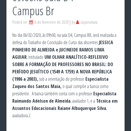
Campus Br
Posted on
6 de fevereiro de 2020
by
zaqueumaia
No dia 06/02/2020, às 09h00, na sala D4, Campus BR, será realizada a
defesa do Trabalho de Conclusão de Curso das discentes
JESSICA
PINHEIRO DE ALMEIDA e JUCINEIDE RAMOS LIMA
AGUIAR
, intitulado
UM OLHAR ANALÍTICO-REFLEXIVO
SOBRE A FORMAÇÃO DE PROFESSORES NO BRASIL: DO
PERÍODO JESUÍTICO (1549 A 1759) A NOVA REPÚBLICA
(1986 a 2003),
sob a orientação do professor
Especialista
Zaqueu dos Santos Maia,
o qual
compõe a banca como
presidente. A banca também conta com o professor
Especialista
Raimundo Adelson de Almeida
, avaliador 1, e a
Técnica em
Assuntos Educacionais
Raiane Albuquerque Silva
,
avaliadora 2.