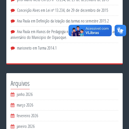
Conceição Alves
em
Lei nº 13.234, de 29 de dezembro de 2015
Ana Paula
em
Definição da lotação das turmas no semestre 2015.2
Ana Paula
em
Alunos de Pedagogia no Torneio de Futsal em festejo ao
aniversário do Municipio de Oipaoque.
marioneto
em
Turma 2014.1
Arquivos
junho 2026
março 2026
fevereiro 2026
janeiro 2026