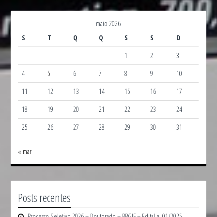
maio 2026
S
T
Q
Q
S
S
D
1
2
3
4
5
6
7
8
9
10
11
12
13
14
15
16
17
18
19
20
21
22
23
24
25
26
27
28
29
30
31
« mar
Posts recentes
Processo Seletivo 2026 – Doutorado – PPGIF – Edital n. 01/2025 _