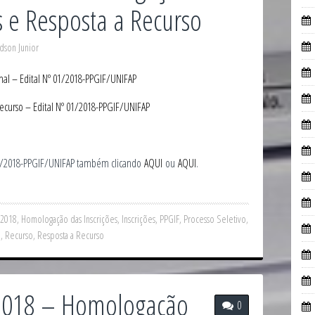
es e Resposta a Recurso
dson Junior
al – Edital Nº 01/2018-PPGIF/UNIFAP
ecurso – Edital Nº 01/2018-PPGIF/UNIFAP
01/2018-PPGIF/UNIFAP também clicando
AQUI
ou
AQUI
.
/2018
,
Homologação das Inscrições
,
Inscrições
,
PPGIF
,
Processo Seletivo
,
1
,
Recurso
,
Resposta a Recurso
 2018 – Homologação
0