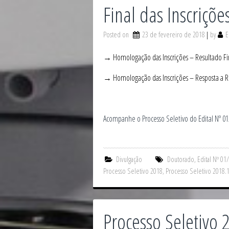
Final das Inscriçõ
Posted on
23 de fevereiro de 2018
by
E
→ Homologação das Inscrições – Resultado Fin
→ Homologação das Inscrições – Resposta a R
Acompanhe o Processo Seletivo do Edital Nº 
Divulgação
Doutorado
,
Edital Nº 01
Processo Seletivo 2018
,
Processo Seletivo 2018.
Processo Seletivo