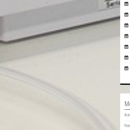
M
Ace
Fee