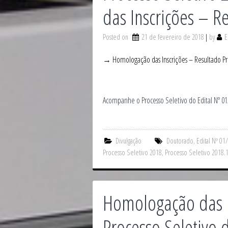
das Inscrições – R
Posted on
21 de fevereiro de 2018
by
E
→ Homologação das Inscrições – Resultado Pre
Acompanhe o Processo Seletivo do Edital Nº 
Divulgação
Doutorado
,
Edital Nº 01
Processo Seletivo 2018
,
Processo Seletivo 2018.
Homologação das I
Processo Seletivo 