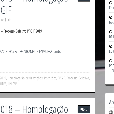
PGIF
Edi
son Junior
bol
– Processo Seletivo PPGIF 2019
DE 
º 01/2019-PPGIF/UFG/UFAM/UNIFAP/UFPA também
Edi
PRO
– P
/2019
,
Homologação das Inscrições
,
Inscrições
,
PPGIF
,
Processo Seletivo
,
,
UFPA
,
UNIFAP
Ar
 2018 – Homologação
0