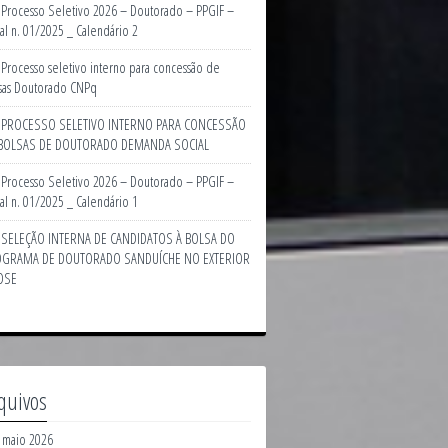
Processo Seletivo 2026 – Doutorado – PPGIF –
tal n. 01/2025 _ Calendário 2
Processo seletivo interno para concessão de
sas Doutorado CNPq
PROCESSO SELETIVO INTERNO PARA CONCESSÃO
BOLSAS DE DOUTORADO DEMANDA SOCIAL
Processo Seletivo 2026 – Doutorado – PPGIF –
tal n. 01/2025 _ Calendário 1
SELEÇÃO INTERNA DE CANDIDATOS À BOLSA DO
GRAMA DE DOUTORADO SANDUÍCHE NO EXTERIOR
DSE
quivos
maio 2026