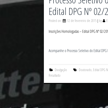
Edital DPG Nº 02/
Posted on
12 de fevereiro de 2015
by
E
Inscrições Homologadas – Edital DPG Nº 02/20
Acompanhe o Processo Seletivo do Edital DPG
Divulgação
Doutorado
,
Edital DPG 
Resultado