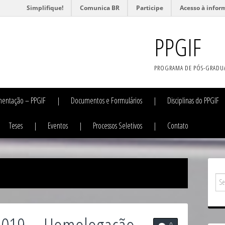
Simplifique!
Comunica BR
Participe
Acesso à infor
PPGIF
PROGRAMA DE PÓS-GRADU
entação – PPGIF
Documentos e Formulários
Disciplinas do PPGIF
Teses
Eventos
Processos Seletivos
Contato