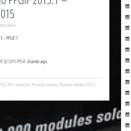
2015
dson Junior
15 – PPGIF.1
 Nº 02/2015 PPGIF
clicando aqui
.
Nº 02/2015
,
Inscrições
,
Processo Seletivo
,
Processo Seletivo 2015.1
,