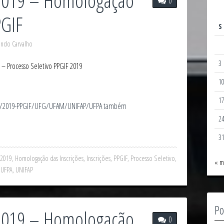
 2019 – Homologação
0
PGIF
S
ando Carvalho
3
– Processo Seletivo PPGIF 2019
1
1
º 01/2019-PPGIF/UFG/UFAM/UNIFAP/UFPA também
2
3
/2019
,
Homologação das Inscrições
,
Inscrições
,
PPGIF
,
Processo Seletivo
,
« m
,
UFPA
,
UNIFAP
Po
 2019 – Homologação
0