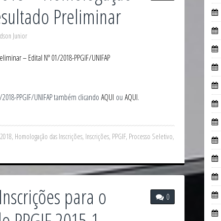
esultado Preliminar
dson Junior
liminar – Edital Nº 01/2018-PPGIF/UNIFAP
01/2018-PPGIF/UNIFAP também clicando
AQUI
ou
AQUI
.
/2018
,
Homologação das Inscrições
,
Inscrições
,
PPGIF
,
Processo Seletivo
,
1
nscrições para o
0
do PPGIF 2015.1 –