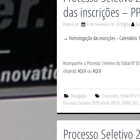
das inscrições – P
Posted on
8 de fevereiro de 2019
by
Ed
→ Homologação das inscrições – Calendário 1 
Acompanhe o Processo Seletivo do Edital N
clicando
AQUI
ou
AQUI
.
Divulgação
Doutorado
,
Edital Nº 01
Processo Seletivo 2019
,
Rede PPGIF
,
UFAM
,
UFG
Processo Seletivo