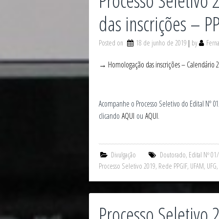
Processo Seletivo
das inscrições – P
Posted on
18 de junho de 2019
by
Fern
→ Homologação das inscrições – Calendário 2 
Acompanhe o Processo Seletivo do Edital N
clicando
AQUI
ou
AQUI
.
Divulgação
Doutorado
,
Edital Nº 01
Processo Seletivo 2019
,
Rede PPGIF
,
UFAM
,
UFG
Processo Seletivo