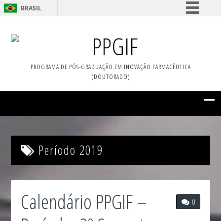
BRASIL
Simplifique!
PPGIF
Comunica BR
Participe
PROGRAMA DE PÓS-GRADUAÇÃO EM INOVAÇÃO FARMACÊUTICA
Acesso à informação
(DOUTORADO)
Legislação
Canais
Período 2019
Calendário PPGIF –
0