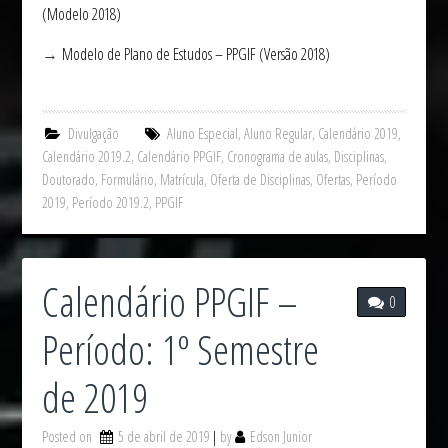
(Modelo 2018)
→
Modelo de Plano de Estudos – PPGIF (Versão 2018)
Divulgação
Aluno Especial
,
Aluno Regular
,
Calendário 2019
,
Calendário 2019.2
,
Calendário PPGIF
,
Cronograma de aulas
,
Disciplinas
,
Doutorado
,
Formulário
,
Matrícula
,
Oferta de Disciplinas
,
Ofertas
,
Período
2019
,
Período 2019.2
,
PPGIF
Calendário PPGIF –
0
Período: 1º Semestre
de 2019
Posted on
5 de abril de 2019
by
Edson Junior