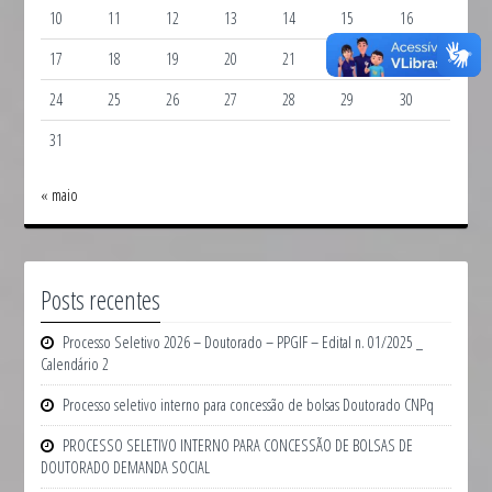
10
11
12
13
14
15
16
17
18
19
20
21
22
23
24
25
26
27
28
29
30
31
« maio
Posts recentes
Processo Seletivo 2026 – Doutorado – PPGIF – Edital n. 01/2025 _
Calendário 2
Processo seletivo interno para concessão de bolsas Doutorado CNPq
PROCESSO SELETIVO INTERNO PARA CONCESSÃO DE BOLSAS DE
DOUTORADO DEMANDA SOCIAL