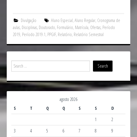
Divulgação
Aluno Especial
,
Aluno Regular
,
Cronograma de
aulas
,
Disciplinas
,
Doutorado
,
Formulário
,
Matrícula
,
Ofertas
,
Período
2019
,
Período 2019.1
,
PPGIF
,
Relatório
,
Relatório Semestral
agosto 2026
S
T
Q
Q
S
S
D
1
2
3
4
5
6
7
8
9