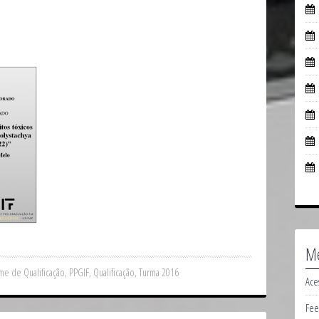
M
me de Qualificação
,
PPGIF
,
Qualificação
,
Turma 2016
Ace
Fee