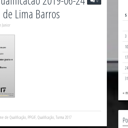
alificacao 2019-06-24
0
a de Lima Barros
S
 Junior
3
1
1
2
3
« m
me de Qualificação
,
PPGIF
,
Qualificação
,
Turma 2017
Po