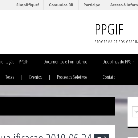
Simplifique!
Comunica BR
Participe
Acesso à infor
PPGIF
PROGRAMA DE PÓS-GRADU
entação – PPGIF
Documentos e Formulários
Disciplinas do PPGIF
Teses
Eventos
Processos Seletivos
Contato