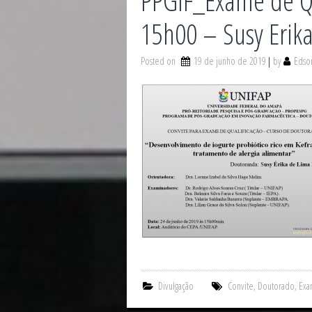
PPGIF_Exame de Qu
15h00 – Susy Erik
Posted on
19 de junho de 2019
by
Edson
Divulgação
Convite
,
Doutorado
,
Exa