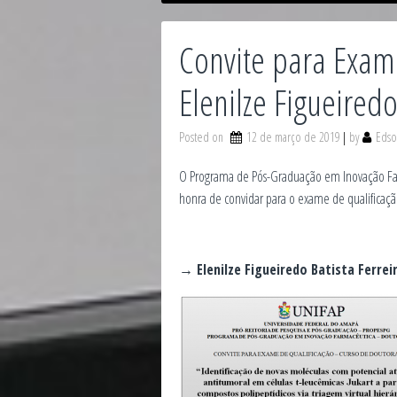
Convite para Exam
Elenilze Figueiredo
Posted on
12 de março de 2019
by
Edso
O Programa de Pós-Graduação em Inovação Far
honra de convidar para o exame de qualificaç
→ Elenilze Figueiredo Batista Ferrei