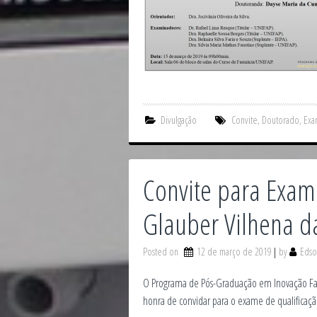
Divulgação
Convite
,
Doutorado
,
Exa
Convite para Exam
Glauber Vilhena d
Posted on
12 de março de 2019
by
Edso
O Programa de Pós-Graduação em Inovação Far
honra de convidar para o exame de qualificaç