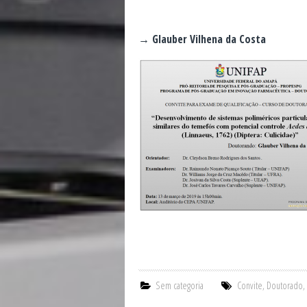
→ Glauber Vilhena da Costa
Sem categoria
Convite
,
Doutorado
,