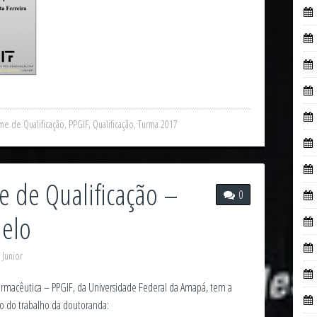
me de Qualificação
,
PPGIF
,
Qualificação
,
Turma 2017
e de Qualificação –
0
Melo
 Junior
macêutica – PPGIF, da Universidade Federal da Amapá, tem a
ão do trabalho da doutoranda: