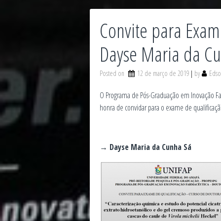
Convite para Exam
Dayse Maria da C
Posted on
12 de março de 2019
by
Edso
O Programa de Pós-Graduação em Inovação Far
honra de convidar para o exame de qualificaç
→ Dayse Maria da Cunha Sá