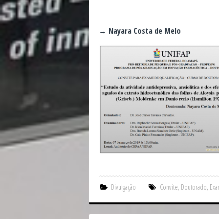
→ Nayara Costa de Melo
Divulgação
Convite
,
Doutorado
,
Exa