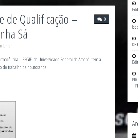
Edi
e de Qualificação –
0
bol
unha Sá
DE 
n Junior
macêutica – PPGIF, da Universidade Federal da Amapá, tem a
Edi
ão do trabalho da doutoranda:
PRO
– P
Ar