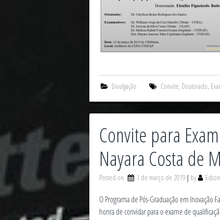
Divulgação
Convite
,
Doutorado
,
Exa
Convite para Exam
Nayara Costa de 
Posted on
1 de março de 2019
by
Edson
O Programa de Pós-Graduação em Inovação Far
honra de convidar para o exame de qualificaç