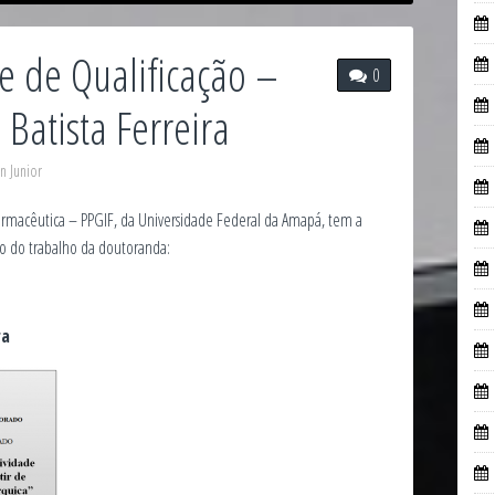
e de Qualificação –
0
 Batista Ferreira
n Junior
macêutica – PPGIF, da Universidade Federal da Amapá, tem a
ão do trabalho da doutoranda:
ra