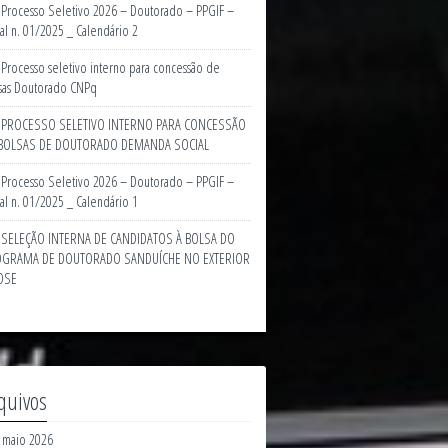
Processo Seletivo 2026 – Doutorado – PPGIF –
tal n. 01/2025 _ Calendário 2
Processo seletivo interno para concessão de
sas Doutorado CNPq
PROCESSO SELETIVO INTERNO PARA CONCESSÃO
BOLSAS DE DOUTORADO DEMANDA SOCIAL
Processo Seletivo 2026 – Doutorado – PPGIF –
tal n. 01/2025 _ Calendário 1
SELEÇÃO INTERNA DE CANDIDATOS À BOLSA DO
GRAMA DE DOUTORADO SANDUÍCHE NO EXTERIOR
DSE
quivos
maio 2026