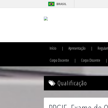
BRASIL
Início
Apresentação
Regulam
Corpo Docente
Corpo Discente
Qualificação