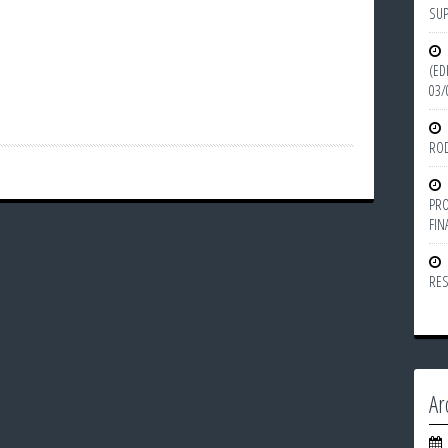
SU
(ED
03/
ROD
PRO
FIN
RES
Ar