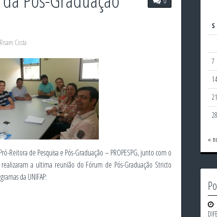
 da Pós-Graduação
0
S
Risam Costa
7
1
2
2
« n
 Pró-Reitora de Pesquisa e Pós-Graduação – PROPESPG, junto com o
realizaram a ultima reunião do Fórum de Pós-Graduação Stricto
ogramas da UNIFAP:
Po
DIF