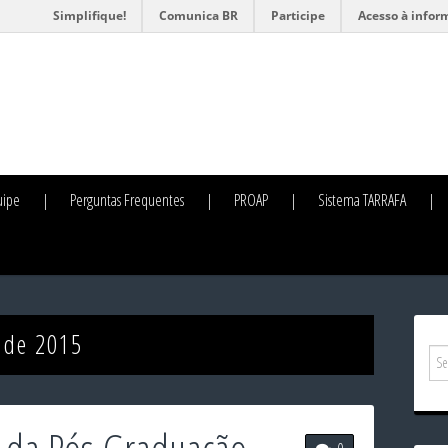
Simplifique!
Comunica BR
Participe
Acesso à infor
uipe
Perguntas Frequentes
PROAP
Sistema TARRAFA
 de 2015