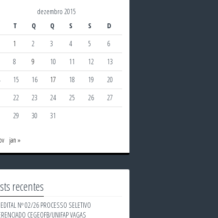
dezembro 2015
T
Q
Q
S
S
D
1
2
3
4
5
6
8
9
10
11
12
13
4
15
16
17
18
19
20
1
22
23
24
25
26
27
8
29
30
31
ov
jan »
sts recentes
EDITAL Nº 02/26 PROCESSO SELETIVO
ERENCIADO CEGEOFB/UNIFAP VAGAS