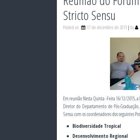
Reunião do Fórum
Stricto Sensu
Posted on
17 de dezembro de 2015
by
Em reunião Nesta Quinta -Feira 16/12/2015, a
Diretor do Departamento de Pós-Graduação, 
Sensu com os coordenadores dos seguintes Pr
Biodiversidade Tropical
Desenvolvimento Regional